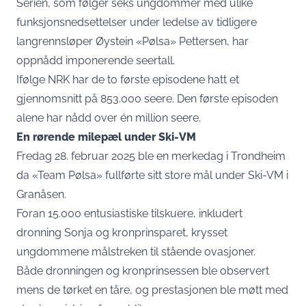
Serien, som følger seks ungdommer med ulike
funksjonsnedsettelser under ledelse av tidligere
langrennsløper Øystein «Pølsa» Pettersen, har
oppnådd imponerende seertall.
Ifølge NRK har de to første episodene hatt et
gjennomsnitt på 853.000 seere. Den første episoden
alene har nådd over én million seere.
En rørende milepæl under Ski-VM
Fredag 28. februar 2025 ble en merkedag i Trondheim
da «Team Pølsa» fullførte sitt store mål under Ski-VM i
Granåsen.
Foran 15.000 entusiastiske tilskuere, inkludert
dronning Sonja og kronprinsparet, krysset
ungdommene målstreken til stående ovasjoner.
Både dronningen og kronprinsessen ble observert
mens de tørket en tåre, og prestasjonen ble møtt med