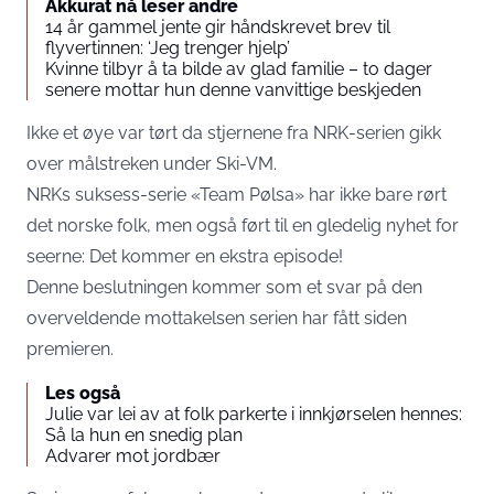
Akkurat nå leser andre
14 år gammel jente gir håndskrevet brev til
flyvertinnen: ‘Jeg trenger hjelp’
Kvinne tilbyr å ta bilde av glad familie – to dager
senere mottar hun denne vanvittige beskjeden
Ikke et øye var tørt da stjernene fra NRK-serien gikk
over målstreken under Ski-VM.
​NRKs suksess-serie «Team Pølsa» har ikke bare rørt
det norske folk, men også ført til en gledelig nyhet for
seerne: Det kommer en ekstra episode!
Denne beslutningen kommer som et svar på den
overveldende mottakelsen serien har fått siden
premieren.
Les også
Julie var lei av at folk parkerte i innkjørselen hennes:
Så la hun en snedig plan
Advarer mot jordbær