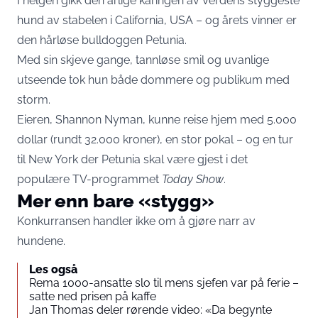
I helgen gikk den årlige kåringen av Verdens styggeste
hund av stabelen i California, USA – og årets vinner er
den hårløse bulldoggen Petunia.
Med sin skjeve gange, tannløse smil og uvanlige
utseende tok hun både dommere og publikum med
storm.
Eieren, Shannon Nyman, kunne reise hjem med 5.000
dollar (rundt 32.000 kroner), en stor pokal – og en tur
til New York der Petunia skal være gjest i det
populære TV-programmet
Today Show
.
Mer enn bare «stygg»
Konkurransen handler ikke om å gjøre narr av
hundene.
Les også
Rema 1000-ansatte slo til mens sjefen var på ferie –
satte ned prisen på kaffe
Jan Thomas deler rørende video: «Da begynte