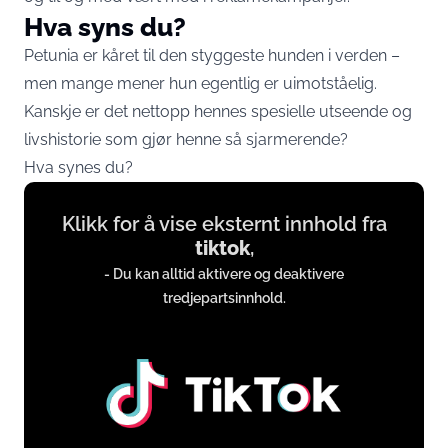
Hva syns du?
Petunia er kåret til den styggeste hunden i verden –
men mange mener hun egentlig er uimotståelig.
Kanskje er det nettopp hennes spesielle utseende og
livshistorie som gjør henne så sjarmerende?
Hva synes du?
Display
Klikk for å vise eksternt innhold fra
content
tiktok
,
from
- Du kan alltid aktivere og deaktivere
www.tiktok.com
tredjepartsinnhold.