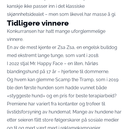
kanskje ikke passer inn i det klassiske
skjønnhetsidealet – men som likevel har masse å gi.
Tidligere vinnere
Konkurransen har hatt mange uforglemmelige
vinnere.
En av de mest kjente er Zsa Zsa, en engelsk bulldog
med ekstremt lange tunge, som vant i 2018.
I 2022 stjal Mr. Happy Face – en liten, hårløs
blandingshund på 17 år – hjertene til dommerne.
Og hvem kan glemme Scamp the Tramp, som i 2019
ble den første hunden som hadde vunnet både
«styggeste hund» og en pris for beste terapiarbeid?
Premiene har variert fra kontanter og trofeer til
livstidsforsyning av hundemat. Mange av hundene har
etter seieren fått store følgerskarer på sosiale medier
og til og med vært med i reklamekampanjer.