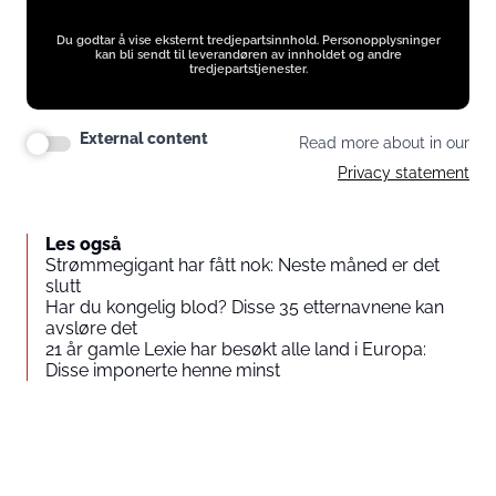
Du godtar å vise eksternt tredjepartsinnhold. Personopplysninger
kan bli sendt til leverandøren av innholdet og andre
tredjepartstjenester.
External content
Read more about in our
Privacy statement
Les også
Strømmegigant har fått nok: Neste måned er det
slutt
Har du kongelig blod? Disse 35 etternavnene kan
avsløre det
21 år gamle Lexie har besøkt alle land i Europa:
Disse imponerte henne minst