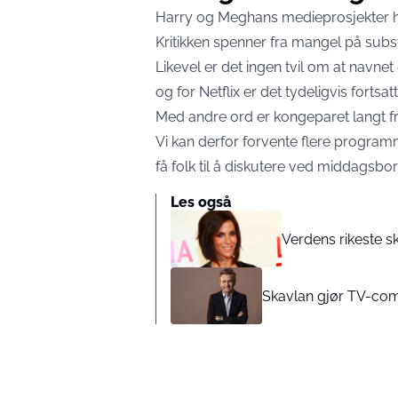
Harry og Meghans medieprosjekter har
Kritikken spenner fra mangel på subst
Likevel er det ingen tvil om at navne
og for Netflix er det tydeligvis fortsat
Med andre ord er kongeparet langt fr
Vi kan derfor forvente flere program
få folk til å diskutere ved middagsbor
Les også
Verdens rikeste s
Skavlan gjør TV-co