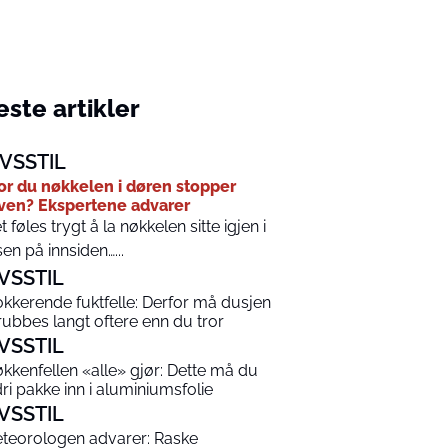
ste artikler
IVSSTIL
or du nøkkelen i døren stopper
ven? Ekspertene advarer
t føles trygt å la nøkkelen sitte igjen i
sen på innsiden…...
IVSSTIL
okkerende fuktfelle: Derfor må dusjen
rubbes langt oftere enn du tror
IVSSTIL
økkenfellen «alle» gjør: Dette må du
dri pakke inn i aluminiumsfolie
IVSSTIL
teorologen advarer: Raske