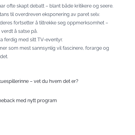
 ofte skapt debatt – blant både kritikere og seere.
ans til overdreven eksponering av paret selv.
t deres fortsetter å tiltrekke seg oppmerksomhet –
t verdt å satse på.
a ferdig med sitt TV-eventyr.
mer som mest sannsynlig vil fascinere, forarge og
det.
kuespillerinne – vet du hvem det er?
meback med nytt program