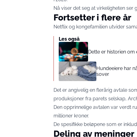
Nå viser det seg at virkeligheten ser
Fortsetter i flere år
Netflix og kongefamilien utvider sama
Les også
Dette er historien om e
Hundeeiere har n
sover
Det er angivelig en flerårig avtale som 
produksjoner fra parets selskap, Arc
Den opprinnelige avtalen var verdt ru
millioner kroner.
De spesifikke beløpene som er inklude
Deling av meninger