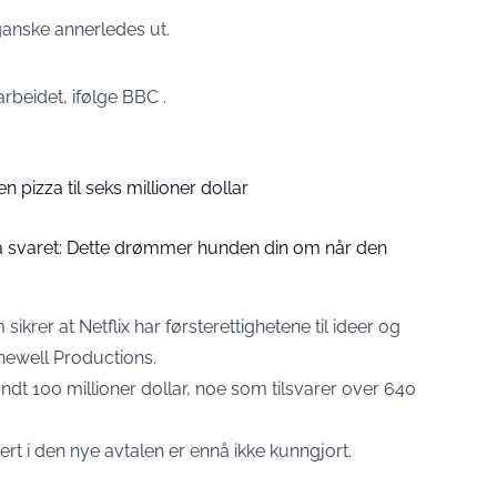
 ganske annerledes ut.
rbeidet, ifølge
BBC .
n pizza til seks millioner dollar
å svaret: Dette drømmer hunden din om når den
sikrer at Netflix har førsterettighetene til ideer og
hewell Productions.
ndt 100 millioner dollar, noe som tilsvarer over 640
rt i den nye avtalen er ennå ikke kunngjort.