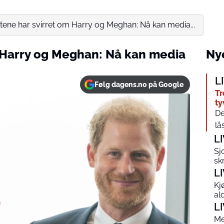
tene har svirret om Harry og Meghan: Nå kan media...
 Harry og Meghan: Nå kan media
Nye
L
Følg dagens.no på Google
Tr
ty
De
lå
L
Sj
sk
L
Kj
al
L
Me