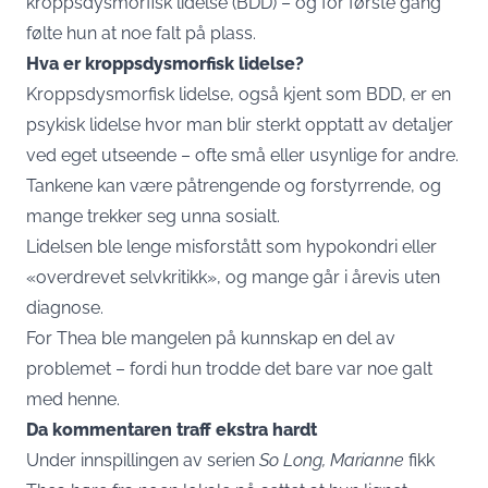
kroppsdysmorfisk lidelse (BDD) – og for første gang
følte hun at noe falt på plass.
Hva er kroppsdysmorfisk lidelse?
Kroppsdysmorfisk lidelse, også kjent som BDD, er en
psykisk lidelse hvor man blir sterkt opptatt av detaljer
ved eget utseende – ofte små eller usynlige for andre.
Tankene kan være påtrengende og forstyrrende, og
mange trekker seg unna sosialt.
Lidelsen ble lenge misforstått som hypokondri eller
«overdrevet selvkritikk», og mange går i årevis uten
diagnose.
For Thea ble mangelen på kunnskap en del av
problemet – fordi hun trodde det bare var noe galt
med henne.
Da kommentaren traff ekstra hardt
Under innspillingen av serien
So Long, Marianne
fikk