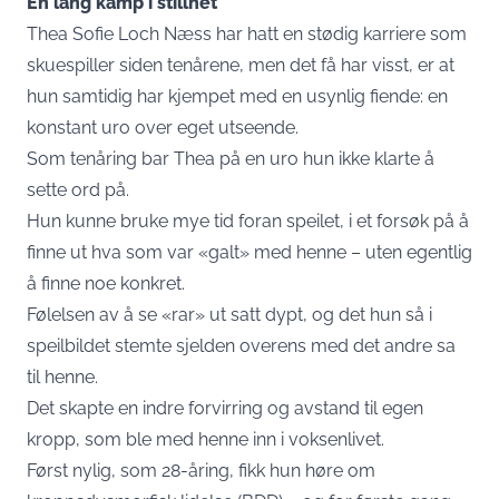
En lang kamp i stillhet
Thea Sofie Loch Næss har hatt en stødig karriere som
skuespiller siden tenårene, men det få har visst, er at
hun samtidig har kjempet med en usynlig fiende: en
konstant uro over eget utseende.
Som tenåring bar Thea på en uro hun ikke klarte å
sette ord på.
Hun kunne bruke mye tid foran speilet, i et forsøk på å
finne ut hva som var «galt» med henne – uten egentlig
å finne noe konkret.
Følelsen av å se «rar» ut satt dypt, og det hun så i
speilbildet stemte sjelden overens med det andre sa
til henne.
Det skapte en indre forvirring og avstand til egen
kropp, som ble med henne inn i voksenlivet.
Først nylig, som 28-åring, fikk hun høre om