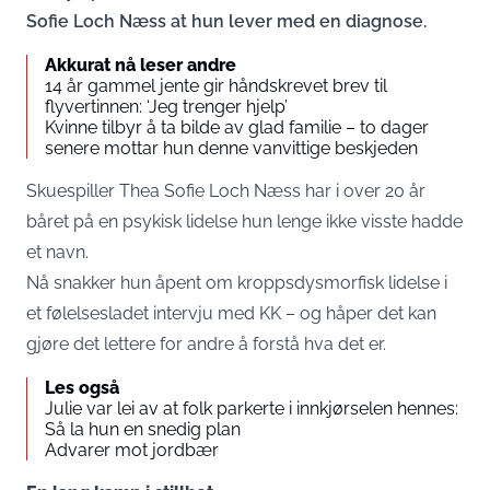
Sofie Loch Næss at hun lever med en diagnose.
Akkurat nå leser andre
14 år gammel jente gir håndskrevet brev til
flyvertinnen: ‘Jeg trenger hjelp’
Kvinne tilbyr å ta bilde av glad familie – to dager
senere mottar hun denne vanvittige beskjeden
Skuespiller Thea Sofie Loch Næss har i over 20 år
båret på en psykisk lidelse hun lenge ikke visste hadde
et navn.
Nå snakker hun åpent om kroppsdysmorfisk lidelse i
et følelsesladet intervju med
KK
– og håper det kan
gjøre det lettere for andre å forstå hva det er.
Les også
Julie var lei av at folk parkerte i innkjørselen hennes:
Så la hun en snedig plan
Advarer mot jordbær