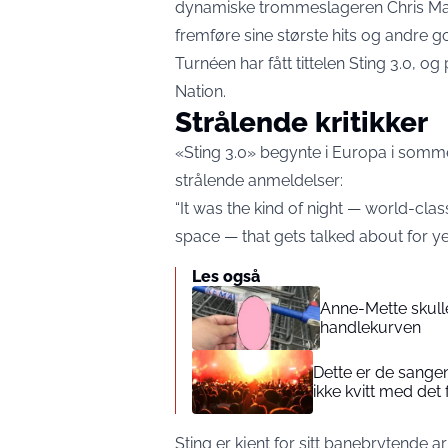
dynamiske trommeslageren Chris Maa
fremføre sine største hits og andre go
Turnéen har fått tittelen Sting 3.0,
Nation.
Strålende kritikker
«Sting 3.0» begynte i Europa i somme
strålende anmeldelser:
“It was the kind of night — world-cla
space — that gets talked about for ye
Les også
Anne-Mette skull
handlekurven
Dette er de sangen
ikke kvitt med det 
Sting er kjent for sitt banebrytende ar