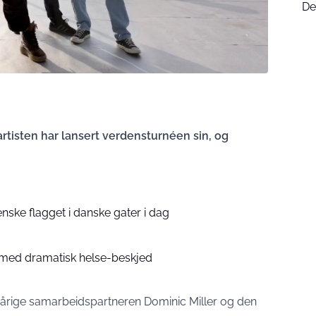
De
isten har lansert verdensturnéen sin, og
enske flagget i danske gater i dag
) med dramatisk helse-beskjed
rige samarbeidspartneren Dominic Miller og den