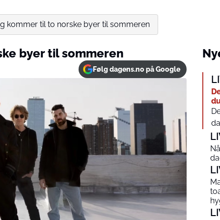
ng kommer til to norske byer til sommeren
ske byer til sommeren
Nye
Følg dagens.no på Google
L
De
du
De
da
L
Nå
da
L
Ma
to
hy
L