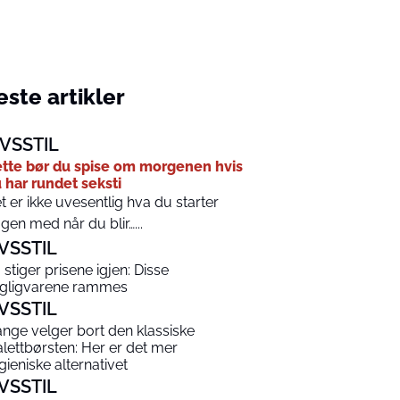
ste artikler
IVSSTIL
tte bør du spise om morgenen hvis
 har rundet seksti
t er ikke uvesentlig hva du starter
gen med når du blir…...
IVSSTIL
 stiger prisene igjen: Disse
gligvarene rammes
IVSSTIL
nge velger bort den klassiske
alettbørsten: Her er det mer
gieniske alternativet
IVSSTIL