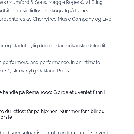
s (Mumford & Sons, Maggie Rogers), vil Sting
dbiter fra sin tidløse diskografi på turnéen.
 og presenteres av Cherrytree Music Company og Live
r og startet nylig den nordamerikanske delen til
ss performers, and performance, in an intimate
ars” , skrev nylig Oakland Press.
e handle på Rema 1000: Gjorde et uventet funn i
e du lettest får på hjernen: Nummer fem blir du
første
beid som soloartist, samt frontfigur og låtskriver i