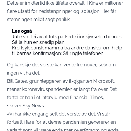
Dette er imidlertid ikke tilfelle overalt. I Kina er millioner
flere utsatt for nedstengninger og isolasjon. Her får
stemningen mildt sagt panikk.
Les også
Julie var lei av at folk parkerte i innkjørselen hennes:
Så la hun en snedig plan
Kreftsyk dansk mamma ba andre dansker om hjelp
til barnas konfirmasjon: Så ringte telefonen
Og kanskje det verste kan vente fremover, selv om
ingen vil ha det.
Bill Gates, grunnleggeren av it-giganten Microsoft,
mener koronaviruspandemien er langt fra over. Det
forteller han i et intervju med Financial Times,
skriver
Sky News
.
«Vi har ikke engang sett det verste av det. Vi står
fortsatt i fare for at denne pandemien genererer en
variant som vil være enda mer overførsom og enda