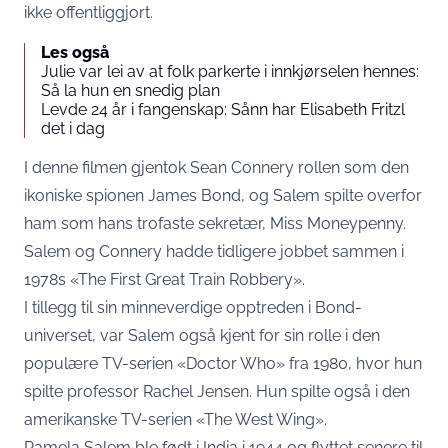
ikke offentliggjort.
Les også
Julie var lei av at folk parkerte i innkjørselen hennes:
Så la hun en snedig plan
Levde 24 år i fangenskap: Sånn har Elisabeth Fritzl
det i dag
I denne filmen gjentok Sean Connery rollen som den
ikoniske spionen James Bond, og Salem spilte overfor
ham som hans trofaste sekretær, Miss Moneypenny.
Salem og Connery hadde tidligere jobbet sammen i
1978s «The First Great Train Robbery».
I tillegg til sin minneverdige opptreden i Bond-
universet, var Salem også kjent for sin rolle i den
populære TV-serien «Doctor Who» fra 1980, hvor hun
spilte professor Rachel Jensen. Hun spilte også i den
amerikanske TV-serien «The West Wing».
Pamela Salem ble født i India i 1944 og flyttet senere til