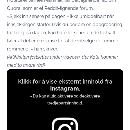
Hotelleier James Marshall har delt lignende råd om
Quora, som er et Reddit-lignende forum.
«Sjekk inn senere på dagen – ikke umiddelbart når
innsjekkingen starter. Hvis du ber om en oppgradering
for tidlig på dagen, kan hotellet si nei, da de fortsatt
føler at det er en sjanse for at de vil selge de tomme
rommene ,» han skriver.
(Artikkelen fortsetter under videoen, der Kate kommer
med to andre råd)
Display
Klikk for å vise eksternt innhold fra
content
instagram
,
from
- Du kan alltid aktivere og deaktivere
instagram.com
tredjepartsinnhold.