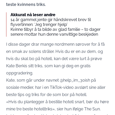
teste kvinnens triks.
Akkurat nå leser andre
14 år gammel jente gir håndskrevet brev til
flyvertinnen: ‘Jeg trenger hjelp’
Kvinne tilbyr å ta bilde av glad familie – to dager
senere mottar hun denne vanvittige beskjeden
I disse dager drar mange nordmenn sørover for å få
en smak av solens stråler. Hvis du er en av dem, og
hvis du skal bo på hotell, kan det være lurt å prøve
Kate Berkis sitt triks, som kan gi deg en gratis
oppgradering.
Kate, som går under navnet @help_im_30ish på
sosiale medier, har i en TikTok-video avslørt sine aller
beste tips og triks for de som bor på hotell.
«Hvis du planlegger å bestille hotell snart, bør du høre
mine tre beste hotelltriks», sier hun ifølge
The
Sun.