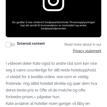
Du godtar å vise eksternt tredjepartsinnhold. Personopplysninger
kan bli sendt til leverandøren av innholdet og andre
tredjepartstjenester.
External content
Read more about in our
Privacy statement
I videoen deler Kate også to andre råd som kan vise
seg å være uvurderlige for ditt neste hotellopphold.
«I stedet for å bestille online, noe som er veldig
fristende, ring alltid hotellet direkte og spør dem hva
deres beste pris er. Ofte vil de matche og ofte
forbedre prisen,» påpeker hun.
Kate avslører at hoteller noen ganger vil tilby en