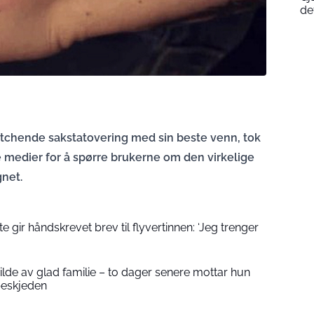
de
atchende sakstatovering med sin beste venn, tok
 medier for å spørre brukerne om den virkelige
gnet.
 gir håndskrevet brev til flyvertinnen: ‘Jeg trenger
 bilde av glad familie – to dager senere mottar hun
beskjeden