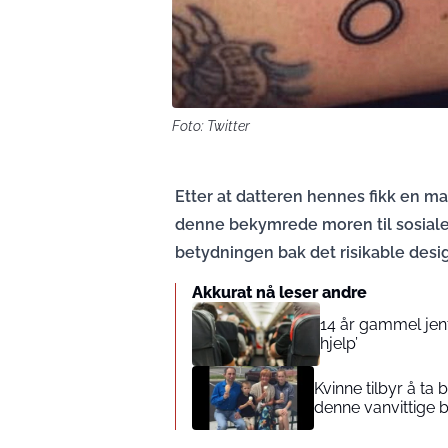
Foto: Twitter
Etter at datteren hennes fikk en m
denne bekymrede moren til sosiale
betydningen bak det risikable desi
Akkurat nå leser andre
14 år gammel jente
hjelp’
Kvinne tilbyr å ta
denne vanvittige 