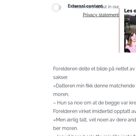
External content
Read more about in our
Les 
Privacy statement
Forelderen delte et bilde på nettet 
sakser.
«Datteren min fikk denne matchende t
moren.
– Hun sa noe om at de begge var kreat
Forelderen virket imidlertid opptatt 
«Men ærlig talt, vet noen av dere an
ber moren.