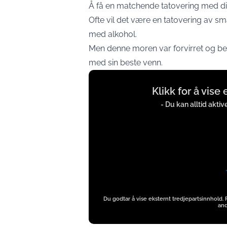
Å få en matchende tatovering med di
Ofte vil det være en tatovering av små
med alkohol.
Men denne moren var forvirret og bek
med sin beste venn.
Display
Klikk for å vise
content
from
- Du kan alltid akti
twitter.com
Du godtar å vise eksternt tredjepartsinnhold.
and