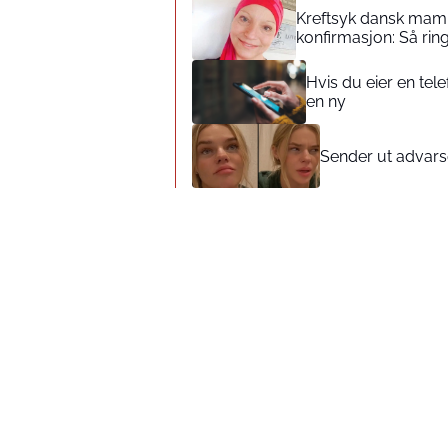
Kreftsyk dansk mamm
konfirmasjon: Så rin
Hvis du eier en tel
en ny
Sender ut advarse