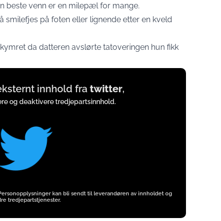
n beste venn er en milepæl for mange.
 smilefjes på foten eller lignende etter en kveld
ymret da datteren avslørte tatoveringen hun fikk
 eksternt innhold fra
twitter
,
vere og deaktivere tredjepartsinnhold.
 Personopplysninger kan bli sendt til leverandøren av innholdet og
re tredjepartstjenester.