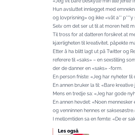
«Jeg vil bare beskytte min lille jente 
Hun avsluttet innlegget med emnek
og lovprisning» og ikke «våt a** p***
Selv om det ser ut til at moren helt m
Til tross for at datteren forsikret at
kjærligheten til kreativitet, påpekte
Etter å ha blitt lagt ut på Twitter og
referere til «saks» – en sexstilling 
der de danner en «saks» -form.
En person fniste: «Jeg har nyheter t
En annen bruker la til: «Bare kreative
Mens en tredje sa: «Jeg har gode nyhe
En annen hevdet: «Noen mennesker er
og venninnen hennes er saksesøstre.
I mellomtiden sa en femte: «De er sa
Les også