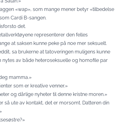
fra Satan.»
naggen «wap», som mange mener betyr «tilbedelse
y som Cardi B-sangen.
isforsto det.
 metallverktøyene representerer den felles
 mange at saksen kunne peke på noe mer seksuelt.
 Reddit, sa brukerne at tatoveringen muligens kunne
som nytes av både heteroseksuelle og homofile par
il deg mamma.»
 jenter som er kreative venner.»
ter og dårlige nyheter til denne kristne moren.»
 så ute av kontakt, det er morsomt. Datteren din
»
ksesøstre?»