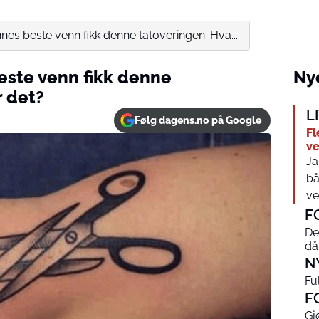
nes beste venn fikk denne tatoveringen: Hva...
este venn fikk denne
Nye
r det?
L
Følg dagens.no på Google
Fl
ve
Ja
bå
ve
F
De
då
N
Ful
F
Gj