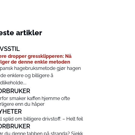
ste artikler
IVSSTIL
ere dropper gressklipperen: Nå
lger de denne enkle metoden
pansk hagebruksmetode gjør hagen
de enklere og billigere å
dlikeholde....
ORBRUKER
rfor smaker kaffen hjemme ofte
rligere enn du håper
YHETER
l splid om billigere drivstoff: – Helt feil
ORBRUKER
ør du denne tabben på stranda? Sjekk