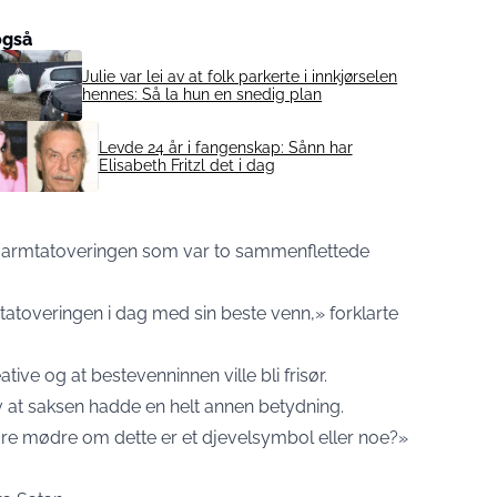
også
Julie var lei av at folk parkerte i innkjørselen
hennes: Så la hun en snedig plan
Levde 24 år i fangenskap: Sånn har
Elisabeth Fritzl det i dag
av armtatoveringen som var to sammenflettede
atoveringen i dag med sin beste venn,» forklarte
ive og at bestevenninnen ville bli frisør.
av at saksen hadde en helt annen betydning.
dre mødre om dette er et djevelsymbol eller noe?»