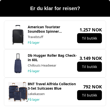
Er du klar for reisen?
American Tourister
1.257 NOK
Soundbox Spinner
Expandable 55cm - Black
Travelstuff
Til butikk
På lager
Db Hugger Roller Bag Check-
3.149 NOK
in 60L
Chillouts Headwear
Til butikk
På lager
BNT Travel Alfrida Collection
792 NOK
3-Set Suitcases Blue
Lekekassen
Til butikk
På lager