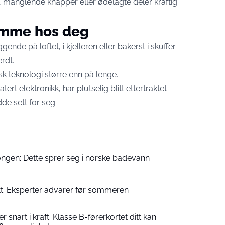
 manglende knapper eller ødelagte deler kraftig
emme hos deg
ende på loftet, i kjelleren eller bakerst i skuffer
rdt.
sk teknologi større enn på lenge.
rt elektronikk, har plutselig blitt ettertraktet
de sett for seg.
ngen: Dette sprer seg i norske badevann
ått: Eksperter advarer før sommeren
r snart i kraft: Klasse B-førerkortet ditt kan