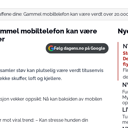
uffene dine: Gammel mobiltelefon kan være verdt over 20.000.
Gammel mobiltelefon kan være
Nye
er
N
Følg dagens.no på Google
St
De
fl
Fl
amler støv kan plutselig være verdt titusenvis
de
ekke skuffer, loft og kjellere.
N
Fu
My
ksjon vekker oppsikt: Nå kan baksiden av mobilen
op
L
Tu
 mot viral trend: – Kan stresse hunden din
me