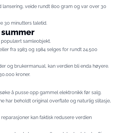
ed lansering, veide rundt 800 gram og var over 30
re 30 minutters taletid.
re summer
et populært samleobjekt.
ler fra 1983 og 1984 selges for rundt 24.500
ader og brukermanual, kan verdien bli enda høyere.
 30.000 kroner.
rsøke å pusse opp gammel elektronikk før salg.
 har beholdt original overflate og naturlig slitasje,
e reparasjoner kan faktisk redusere verdien