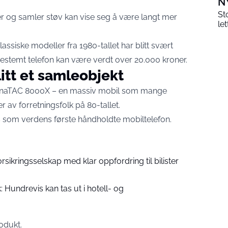
N
St
r og samler støv kan vise seg å være langt mer
le
assiske modeller fra 1980-tallet har blitt svært
bestemt telefon kan være verdt over 20.000 kroner.
itt et samleobjekt
DynaTAC 8000X – en massiv mobil som mange
r av forretningsfolk på 80-tallet.
s som verdens første håndholdte mobiltelefon.
Forsikringsselskap med klar oppfordring til bilister
k: Hundrevis kan tas ut i hotell- og
odukt.