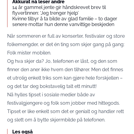
Akkurat nå leser andre
14 år gammel jente gir håndskrevet brev til
flyvertinnen: ‘Jeg trenger hjelp’
Kvinne tilbyr å ta bilde av glad familie – to dager
senere mottar hun denne vanvittige beskjeden
Når sommeren er full av konserter, festivaler og store
folkemengder, er det én ting som skjer gang på gang:
Folk mister mobilen.
Og hva skjer da? Jo, telefonen er låst, og den som
finner den aner ikke hvem den tilhører. Men det finnes
et utrolig enkelt triks som kan gjøre hele forskjellen –
og det tar deg bokstavelig talt ett minutt!
Nå hylles tipset i sosiale medier både av
festivalgjengere og folk som jobber med hittegods.
Tipset er like enkelt som det er genialt og handler rett
og slett om å bytte skjermbilde på telefonen.
Les også