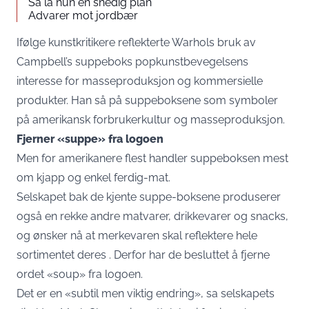
Så la hun en snedig plan
Advarer mot jordbær
Ifølge kunstkritikere reflekterte Warhols bruk av
Campbell’s suppeboks popkunstbevegelsens
interesse for masseproduksjon og kommersielle
produkter. Han så på suppeboksene som symboler
på amerikansk forbrukerkultur og masseproduksjon.
Fjerner «suppe» fra logoen
Men for amerikanere flest handler suppeboksen mest
om kjapp og enkel ferdig-mat.
Selskapet bak de kjente suppe-boksene produserer
også en rekke andre matvarer, drikkevarer og snacks,
og ønsker nå at merkevaren skal reflektere hele
sortimentet deres . Derfor har de besluttet å fjerne
ordet «soup» fra logoen.
Det er en «subtil men viktig endring», sa selskapets