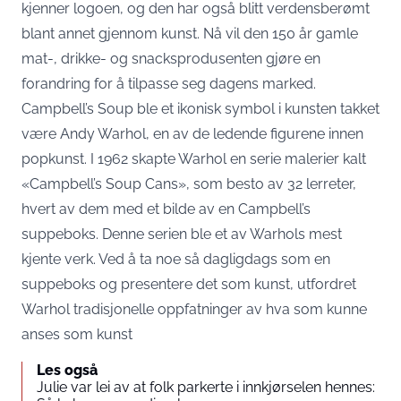
kjenner logoen, og den har også blitt verdensberømt
blant annet gjennom kunst. Nå vil den 150 år gamle
mat-, drikke- og snacksprodusenten gjøre en
forandring for å tilpasse seg dagens marked.
Campbell’s Soup ble et ikonisk symbol i kunsten takket
være Andy Warhol, en av de ledende figurene innen
popkunst. I 1962 skapte Warhol en serie malerier kalt
«Campbell’s Soup Cans», som besto av 32 lerreter,
hvert av dem med et bilde av en Campbell’s
suppeboks. Denne serien ble et av Warhols mest
kjente verk. Ved å ta noe så dagligdags som en
suppeboks og presentere det som kunst, utfordret
Warhol tradisjonelle oppfatninger av hva som kunne
anses som kunst
Les også
Julie var lei av at folk parkerte i innkjørselen hennes: