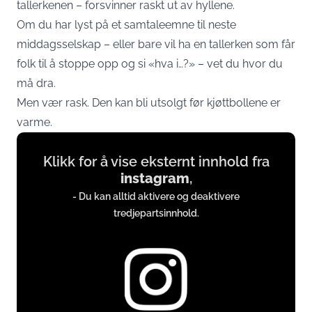
tallerkenen – forsvinner raskt ut av hyllene.
Om du har lyst på et samtaleemne til neste
middagsselskap – eller bare vil ha en tallerken som får
folk til å stoppe opp og si «hva i…?» – vet du hvor du
må dra.
Men vær rask. Den kan bli utsolgt før kjøttbollene er
varme.
Display
Klikk for å vise eksternt innhold fra
content
instagram
,
from
- Du kan alltid aktivere og deaktivere
www.instagram.com
tredjepartsinnhold.