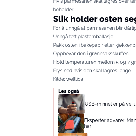
Hvis parmesanen skal lagres over leng
beholder.
Slik holder osten se
For å unngå at parmesanen blir dårlig 
Unngå tett plastemballasje
Pakk osten i bakepapir eller kjøkkenp
Oppbevar den i grønnsaksskuffen
Hold temperaturen mellom 5 og 7 g
Frys ned hvis den skal lagres lenge
Kilde:
welltica
Les også
USB-minnet er på vei ut
Eksperter advarer: Man
har