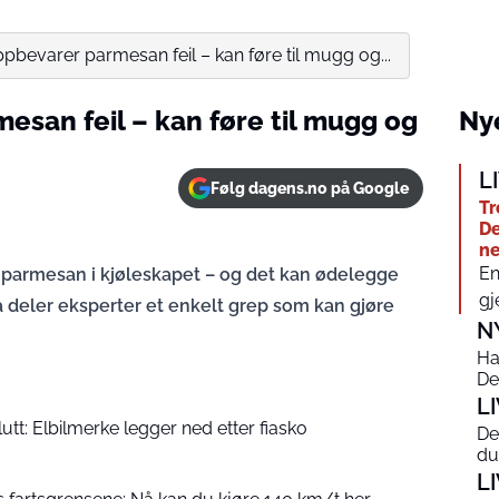
bevarer parmesan feil – kan føre til mugg og...
san feil – kan føre til mugg og
Nye
L
Følg dagens.no på Google
Tr
De
n
En
parmesan i kjøleskapet – og det kan ødelegge
gj
Nå deler eksperter et enkelt grep som kan gjøre
N
Ha
De
L
slutt: Elbilmerke legger ned etter fiasko
De
du
L