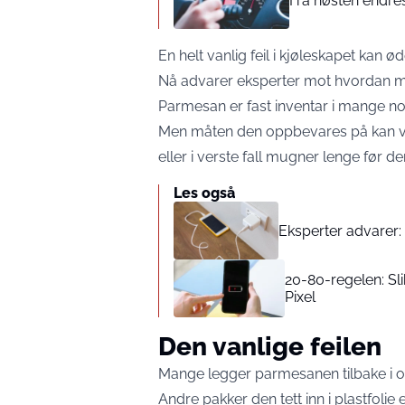
Fra høsten endre
En helt vanlig feil i kjøleskapet kan
Nå advarer eksperter mot hvordan m
Parmesan er fast inventar i mange no
Men måten den oppbevares på kan vær
eller i verste fall mugner lenge før d
Les også
Eksperter advarer: 
20-80-regelen: Sl
Pixel
Den vanlige feilen
Mange legger parmesanen tilbake i or
Andre pakker den tett inn i plastfolie 