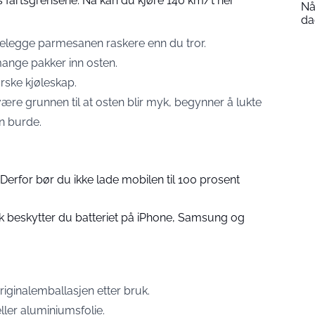
s fartsgrensene: Nå kan du kjøre 140 km/t her
Nå
da
 ødelegge parmesanen raskere enn du tror.
ange pakker inn osten.
rske kjøleskap.
e grunnen til at osten blir myk, begynner å lukte
en burde.
Derfor bør du ikke lade mobilen til 100 prosent
ik beskytter du batteriet på iPhone, Samsung og
iginalemballasjen etter bruk.
eller aluminiumsfolie.