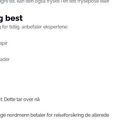
re tid, kan den også fryses i en tett frysepose eller
g best
for tidlig, anbefaler ekspertene:
apir
rader
: Dette tar over nå
ge nordmenn betaler for reiseforsikring de allerede