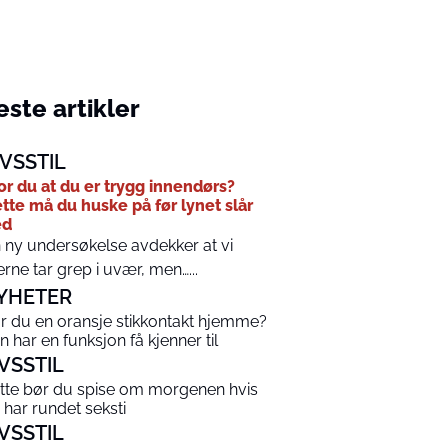
ste artikler
IVSSTIL
or du at du er trygg innendørs?
tte må du huske på før lynet slår
ed
 ny undersøkelse avdekker at vi
erne tar grep i uvær, men…...
YHETER
r du en oransje stikkontakt hjemme?
n har en funksjon få kjenner til
IVSSTIL
tte bør du spise om morgenen hvis
 har rundet seksti
IVSSTIL