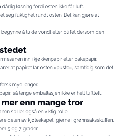
årlig løsning fordi osten ikke får luft.
det seg fuktighet rundt osten. Det kan gjøre at
 begynne å lukte vondt eller bli fet dersom den
 stedet
rmesanen inn i kjøkkenpapir eller bakepapir.
larer at papiret lar osten «puste», samtidig som det
fersk mye lenger.
pir, så lenge emballasjen ikke er helt lufttett.
 mer enn mange tror
en spiller også en viktig rolle.
re delen av kjøleskapet, gjerne i grønnsaksskuffen.
om 5 og 7 grader.