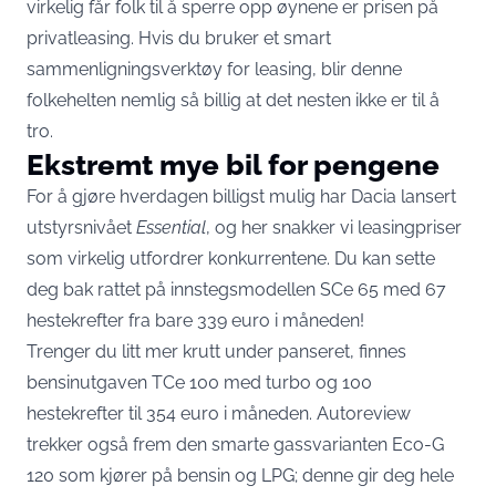
virkelig får folk til å sperre opp øynene er prisen på
privatleasing. Hvis du bruker et smart
sammenligningsverktøy for leasing, blir denne
folkehelten nemlig så billig at det nesten ikke er til å
tro.
Ekstremt mye bil for pengene
For å gjøre hverdagen billigst mulig har Dacia lansert
utstyrsnivået
Essential
, og her snakker vi leasingpriser
som virkelig utfordrer konkurrentene. Du kan sette
deg bak rattet på innstegsmodellen SCe 65 med 67
hestekrefter fra bare 339 euro i måneden!
Trenger du litt mer krutt under panseret, finnes
bensinutgaven TCe 100 med turbo og 100
hestekrefter til 354 euro i måneden. Autoreview
trekker også frem den smarte gassvarianten Eco-G
120 som kjører på bensin og LPG; denne gir deg hele