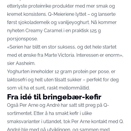
etterlyste proteinrike produkter med mer smak og
kremet konsistens. Q-Meieriene lyttet – og lanserte
først sjokolademelk og vaniljeyoghurt. Nå kommer
nyheten Creamy Caramel i en praktisk 125 g
porsjonspose.
«Serien har blitt en stor suksess, og det hele startet
med et ønske fra Marte Victoria. Interessen er enorm»,
sier Aasheim.
Yoghurten inneholder 12 gram protein per pose, er
laktosefri og helt uten tilsatt sukker – perfekt for deg
som vil ha et sunt, raskt mellommåltid.
Fra idé til bringebær-kefir
Også Per Arne og André har satt sitt preg på Q-
sortimentet. Etter å ha smakt kefir i ulike
smaksvarianter i utlandet, tok Per Arne kontakt med Q.
André ble med på utviklingen, og sammen med