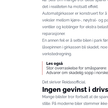
det i realiteten ha motsatt effekt.
Automatgirkasser er konstruert for å 
veksler mellom kjøre-, nøytral- og p
ventiler og koblinger for ekstra belast
reparasjoner.
En annen feil er å sette bilen i park 
låsepinnen i girkassen bli skadet, noe 
verkstedregning.
Les også
Stor overraskelse for småsparere: D
Advarer om skadelig sopp i norsk
Det skriver Reidasofficial.
Ingen gevinst i driv
Mange bilister tror fortsatt at de spare
stille. På moderne biler stemmer ikke 