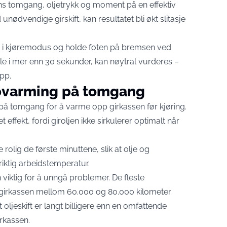
ns tomgang, oljetrykk og moment på en effektiv
unødvendige girskift, kan resultatet bli økt slitasje
stå i kjøremodus og holde foten på bremsen ved
ille i mer enn 30 sekunder, kan nøytral vurderes –
opp.
varming på tomgang
på tomgang for å varme opp girkassen før kjøring.
ffekt, fordi giroljen ikke sirkulerer optimalt når
 rolig de første minuttene, slik at olje og
ktig arbeidstemperatur.
viktig for å unngå problemer. De fleste
å girkassen mellom 60.000 og 80.000 kilometer.
oljeskift er langt billigere enn en omfattende
irkassen.