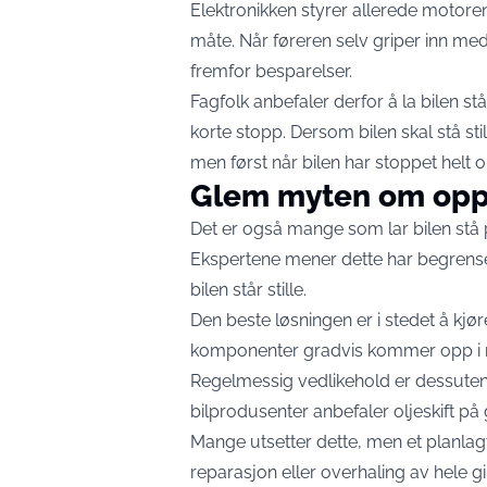
Elektronikken styrer allerede motore
måte. Når føreren selv griper inn med 
fremfor besparelser.
Fagfolk anbefaler derfor å la bilen 
korte stopp. Dersom bilen skal stå st
men først når bilen har stoppet helt 
Glem myten om opp
Det er også mange som lar bilen stå 
Ekspertene mener dette har begrenset e
bilen står stille.
Den beste løsningen er i stedet å kjøre
komponenter gradvis kommer opp i ri
Regelmessig vedlikehold er dessuten 
bilprodusenter anbefaler oljeskift p
Mange utsetter dette, men et planlagt 
reparasjon eller overhaling av hele g