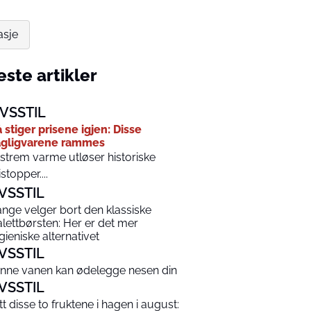
asje
ste artikler
IVSSTIL
 stiger prisene igjen: Disse
gligvarene rammes
strem varme utløser historiske
istopper....
IVSSTIL
nge velger bort den klassiske
alettbørsten: Her er det mer
gieniske alternativet
IVSSTIL
nne vanen kan ødelegge nesen din
IVSSTIL
tt disse to fruktene i hagen i august: