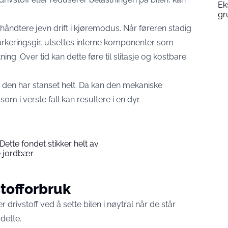
Ek
gr
håndtere jevn drift i kjøremodus. Når føreren stadig
arkeringsgir, utsettes interne komponenter som
ning. Over tid kan dette føre til slitasje og kostbare
før den har stanset helt. Da kan den mekaniske
som i verste fall kan resultere i en dyr
ette fondet stikker helt av
e jordbær
stofforbruk
r drivstoff ved å sette bilen i nøytral når de står
dette.