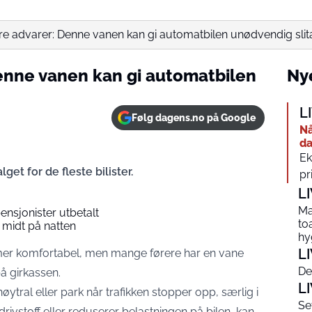
e advarer: Denne vanen kan gi automatbilen unødvendig slit
enne vanen kan gi automatbilen
Nye
L
Følg dagens.no på Google
Nå
da
Ek
get for de fleste bilister.
pr
L
Ma
ensjonister utbetalt
to
 midt på natten
hy
L
mer komfortabel, men mange førere har en vane
De
på girkassen.
L
øytral eller park når trafikken stopper opp, særlig i
Se
rivstoff eller reduserer belastningen på bilen, kan