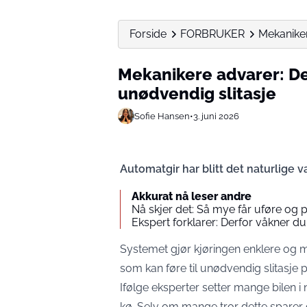
Forside
FORBRUKER
Mekaniker
Mekanikere advarer: D
unødvendig slitasje
Sofie Hansen
•
3. juni 2026
Automatgir har blitt det naturlige val
Akkurat nå leser andre
Nå skjer det: Så mye får uføre og p
Ekspert forklarer: Derfor våkner du
Systemet gjør kjøringen enklere og 
som kan føre til unødvendig slitasje 
Ifølge eksperter setter mange bilen i n
kø. Selv om mange tror dette sparer d