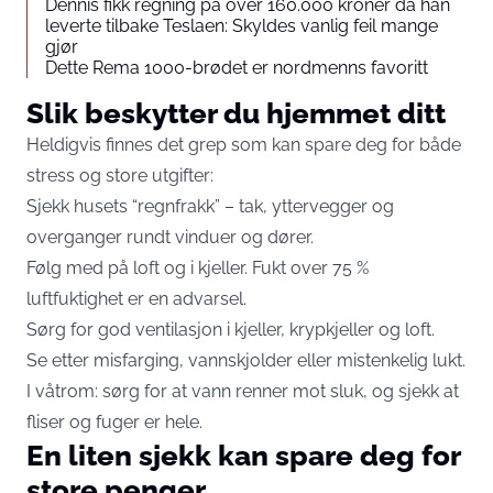
Dennis fikk regning på over 160.000 kroner da han
leverte tilbake Teslaen: Skyldes vanlig feil mange
gjør
Dette Rema 1000-brødet er nordmenns favoritt
Slik beskytter du hjemmet ditt
Heldigvis finnes det grep som kan spare deg for både
stress og store utgifter:
Sjekk husets “regnfrakk” – tak, yttervegger og
overganger rundt vinduer og dører.
Følg med på loft og i kjeller. Fukt over 75 %
luftfuktighet er en advarsel.
Sørg for god ventilasjon i kjeller, krypkjeller og loft.
Se etter misfarging, vannskjolder eller mistenkelig lukt.
I våtrom: sørg for at vann renner mot sluk, og sjekk at
fliser og fuger er hele.
En liten sjekk kan spare deg for
store penger