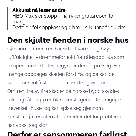
Akkurat nå leser andre
HBO Max sier stopp – nå ryker gratisreisen for
mange
Dette gir folk oppkast og diaré – slik unngår du det
Den skjulte fienden i norske hus
Gjennom sommeren har vi hatt varme og høy
luftfuktighet – drømmeforhold for råtesopp. Nå som
temperaturene faller, begynner den å spre seg. For
mange oppdages skaden først nå, og da kan det
være for sent å stoppe den før den gjør stor skade.
Omtrent tre av fire skader på norske bygg skyldes
fukt, og råtesopp er blant verstingene. Den angriper
treverket i huset og kan spise seg gjennom
konstruksjonen uten at du merker det før problemet
har vokst seg stort.
Derfor er sensommeren farligst