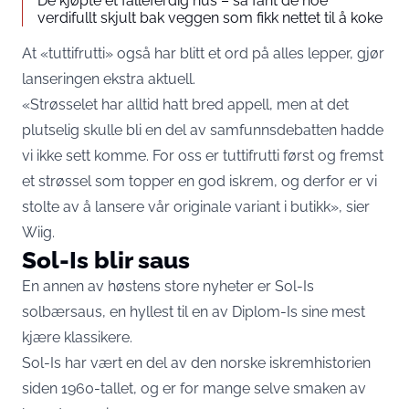
De kjøpte et falleferdig hus – så fant de noe
verdifullt skjult bak veggen som fikk nettet til å koke
At «tuttifrutti» også har blitt et ord på alles lepper, gjør
lanseringen ekstra aktuell.
«Strøsselet har alltid hatt bred appell, men at det
plutselig skulle bli en del av samfunnsdebatten hadde
vi ikke sett komme. For oss er tuttifrutti først og fremst
et strøssel som topper en god iskrem, og derfor er vi
stolte av å lansere vår originale variant i butikk», sier
Wiig.
Sol-Is blir saus
En annen av høstens store nyheter er Sol-Is
solbærsaus, en hyllest til en av Diplom-Is sine mest
kjære klassikere.
Sol-Is har vært en del av den norske iskremhistorien
siden 1960-tallet, og er for mange selve smaken av