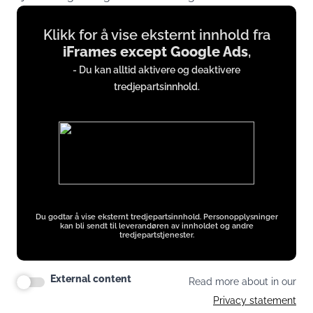
Display
Klikk for å vise eksternt innhold fra
content
iFrames except Google Ads
,
from
- Du kan alltid aktivere og deaktivere
iFrames
tredjepartsinnhold.
except
Google
Ads
Du godtar å vise eksternt tredjepartsinnhold. Personopplysninger
kan bli sendt til leverandøren av innholdet og andre
tredjepartstjenester.
External content
Read more about in our
Privacy statement