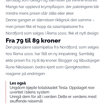
samtidig som design og størrelser på varene endres.
Mange har opplevd krympflasjon, der pakningene blir
mindre mens prisen står stille eller øker.
Denne gangen er størrelsen riktignok den samme –
men prisen fikk et hopp da salamipølsene fra
Nordfjord som selges i Rema 1000, fikk et nytt design.
Fra 79 til 89 kroner
Den populære salamipølsa fra Nordfjord, som selges
hos Rema 1000, har fått en ny innpakning. Samtidig
økte prisen fra 79 til 89 kroner. Blogger og tilbudsjeger
Rune Nikolaisen, bedre kjent som
Gjerrigknarken
,
reagerer på endringen:
Les også
Ungdom kjøpte totalskadet Tesla: Oppdaget noe
uventet i bilens system
Unngå dem for alt i verden: Dette er verdens mest
skuffende reisemål