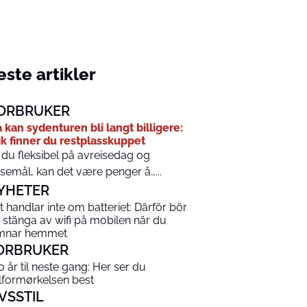
ste artikler
ORBRUKER
 kan sydenturen bli langt billigere:
ik finner du restplasskuppet
 du fleksibel på avreisedag og
isemål, kan det være penger å…...
YHETER
t handlar inte om batteriet: Därför bör
 stänga av wifi på mobilen när du
mnar hemmet
ORBRUKER
0 år til neste gang: Her ser du
lformørkelsen best
IVSSTIL