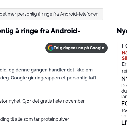
r det mer personlig å ringe fra Android-telefonen
nlig å ringe fra Android-
Nye
F
Følg dagens.no på Google
Nå
Sl
Er
droid, og denne gangen handler det ikke om
re
deg. Google gir ringeappen et personlig løft.
N
De
du
lä
or nyhet: Gjør det gratis hele november
F
10
so
ng til alle som tar proteinpulver
L