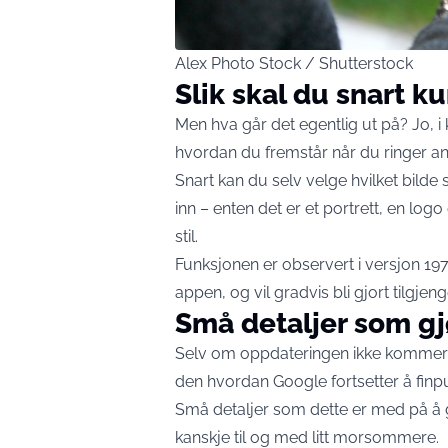
Alex Photo Stock / Shutterstock
Slik skal du snart k
Men hva går det egentlig ut på? Jo, i
hvordan du fremstår når du ringer an
Snart kan du selv velge hvilket bil
inn – enten det er et portrett, en log
stil.
Funksjonen er observert i versjon 1
appen, og vil gradvis bli gjort tilgjeng
Små detaljer som gjø
Selv om oppdateringen ikke kommer ti
den hvordan Google fortsetter å fi
Små detaljer som dette er med på å g
kanskje til og med litt morsommere.