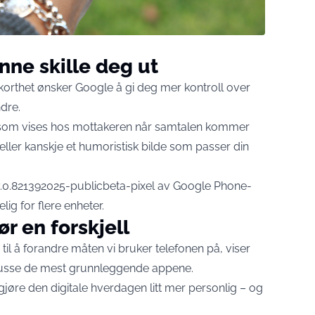
unne skille deg ut
 korthet ønsker Google å gi deg mer kontroll over
dre.
de som vises hos mottakeren når samtalen kommer
o eller kanskje et humoristisk bilde som passer din
97.0.821392025-publicbeta-pixel av Google Phone-
elig for flere enheter.
r en forskjell
l å forandre måten vi bruker telefonen på, viser
npusse de mest grunnleggende appene.
jøre den digitale hverdagen litt mer personlig – og