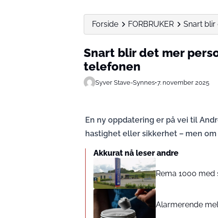
Forside
FORBRUKER
Snart bli
Snart blir det mer perso
telefonen
Syver Stave-Synnes
•
7. november 2025
En ny oppdatering er på vei til An
hastighet eller sikkerhet – men om 
Akkurat nå leser andre
Rema 1000 med st
Alarmerende meldi