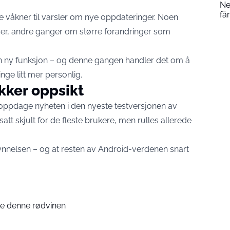
Ne
få
re våkner til varsler om nye oppdateringer. Noen
er, andre ganger om større forandringer som
en ny funksjon – og denne gangen handler det om å
nge litt mer personlig.
kker oppsikt
å oppdage nyheten i den nyeste testversjonen av
tt skjult for de fleste brukere, men rulles allerede
gynnelsen – og at resten av Android-verdenen snart
te denne rødvinen