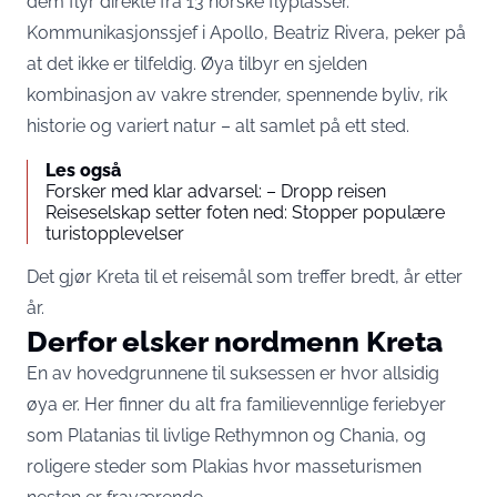
dem flyr direkte fra 13 norske flyplasser.
Kommunikasjonssjef i Apollo, Beatriz Rivera, peker på
at det ikke er tilfeldig. Øya tilbyr en sjelden
kombinasjon av vakre strender, spennende byliv, rik
historie og variert natur – alt samlet på ett sted.
Les også
Forsker med klar advarsel: – Dropp reisen
Reiseselskap setter foten ned: Stopper populære
turistopplevelser
Det gjør Kreta til et reisemål som treffer bredt, år etter
år.
Derfor elsker nordmenn Kreta
En av hovedgrunnene til suksessen er hvor allsidig
øya er. Her finner du alt fra familievennlige feriebyer
som Platanias til livlige Rethymnon og Chania, og
roligere steder som Plakias hvor masseturismen