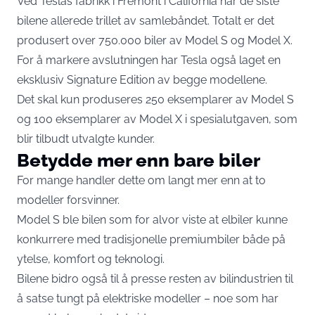
Ved Teslas fabrikk i Fremont i California har de siste
bilene allerede trillet av samlebåndet. Totalt er det
produsert over 750.000 biler av Model S og Model X.
For å markere avslutningen har Tesla også laget en
eksklusiv Signature Edition av begge modellene.
Det skal kun produseres 250 eksemplarer av Model S
og 100 eksemplarer av Model X i spesialutgaven, som
blir tilbudt utvalgte kunder.
Betydde mer enn bare biler
For mange handler dette om langt mer enn at to
modeller forsvinner.
Model S ble bilen som for alvor viste at elbiler kunne
konkurrere med tradisjonelle premiumbiler både på
ytelse, komfort og teknologi.
Bilene bidro også til å presse resten av bilindustrien til
å satse tungt på elektriske modeller – noe som har