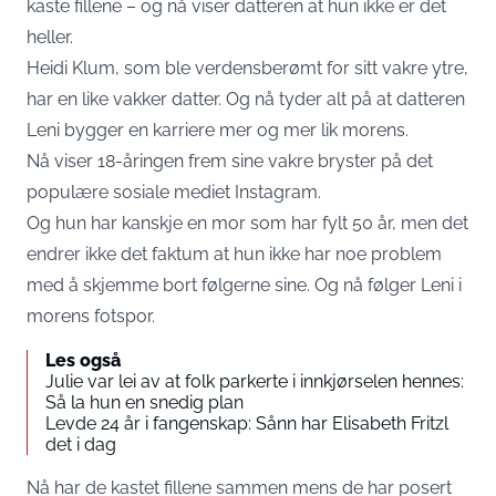
kaste fillene – og nå viser datteren at hun ikke er det
heller.
Heidi Klum, som ble verdensberømt for sitt vakre ytre,
har en like vakker datter. Og nå tyder alt på at datteren
Leni bygger en karriere mer og mer lik morens.
Nå viser 18-åringen frem sine vakre bryster på det
populære sosiale mediet Instagram.
Og hun har kanskje en mor som har fylt 50 år, men det
endrer ikke det faktum at hun ikke har noe problem
med å skjemme bort følgerne sine. Og nå følger Leni i
morens fotspor.
Les også
Julie var lei av at folk parkerte i innkjørselen hennes:
Så la hun en snedig plan
Levde 24 år i fangenskap: Sånn har Elisabeth Fritzl
det i dag
Nå har de kastet fillene sammen mens de har posert