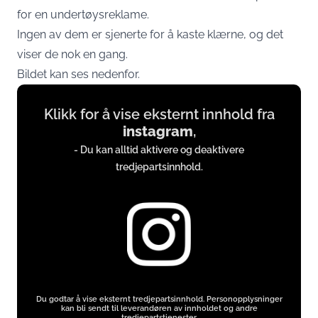
for en undertøysreklame.
Ingen av dem er sjenerte for å kaste klærne, og det
viser de nok en gang.
Bildet kan ses nedenfor.
Display
Klikk for å vise eksternt innhold fra
content
instagram
,
from
- Du kan alltid aktivere og deaktivere
instagram.com
tredjepartsinnhold.
Du godtar å vise eksternt tredjepartsinnhold. Personopplysninger
kan bli sendt til leverandøren av innholdet og andre
tredjepartstjenester.