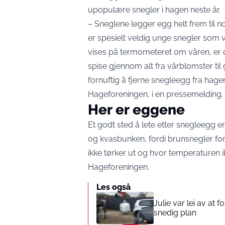
upopulære snegler i hagen neste år.
– Sneglene legger egg helt frem til n
er spesielt veldig unge snegler som v
vises på termometeret om våren, er d
spise gjennom alt fra vårblomster til
fornuftig å fjerne snegleegg fra hagen
Hageforeningen, i en
pressemelding.
Her er eggene
Et godt sted å lete etter snegleegg e
og kvasbunken, fordi brunsnegler for
ikke tørker ut og hvor temperaturen ik
Hageforeningen.
Les også
Julie var lei av at 
snedig plan