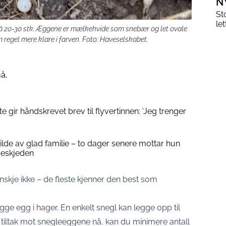
N
St
le
å 20-30 stk. Æggene er mælkehvide som snebær og let ovale
 regel mere klare i farven. Foto: Haveselskabet.
å.
 gir håndskrevet brev til flyvertinnen: ‘Jeg trenger
 bilde av glad familie – to dager senere mottar hun
beskjeden
anskje ikke – de fleste kjenner den best som
ge egg i hager. En enkelt snegl kan legge opp til
 tiltak mot snegleeggene nå, kan du minimere antall