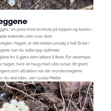
 eggene
ges i en pose med en knute på toppen og kastes i
helle kokende vann over dem.
egler i hagen, er det nesten umulig å helt få tak i
eggene, kan du sette opp optimale
glene for å gjøre dem lettere å finne. For eksempel
av hagen, hvor en haug med våte aviser, litt grønt
 fungere som attraktive reir når mordersneglene
 du skal lete», sier Louise Møller.