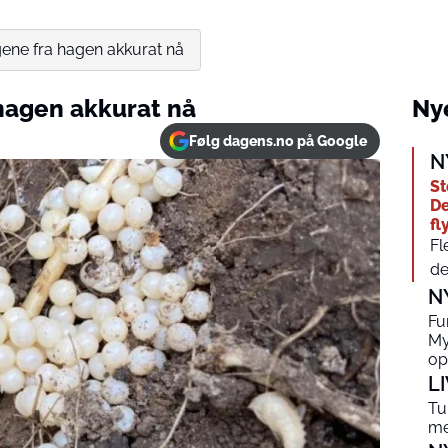
ene fra hagen akkurat nå
hagen akkurat nå
Nye
Følg dagens.no på Google
N
St
De
fl
Fl
de
N
Fu
My
op
L
Tu
me