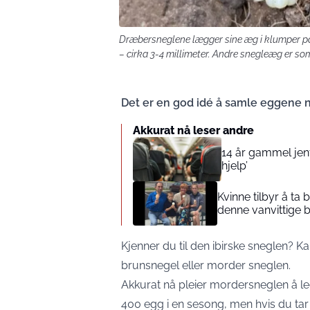
Dræbersneglene lægger sine æg i klumper p
– cirka 3-4 millimeter. Andre snegleæg er som
Det er en god idé å samle eggene n
Akkurat nå leser andre
14 år gammel jente
hjelp’
Kvinne tilbyr å ta
denne vanvittige 
Kjenner du til den ibirske sneglen? K
brunsnegel eller morder sneglen.
Akkurat nå pleier mordersneglen å leg
400 egg i en sesong, men hvis du tar