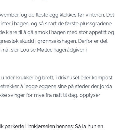
ovember, og de fleste egg klekkes før vinteren. Det
inter i hagen, og så snart de første plussgradene
e klare til å gå amok i hagen med stor appetitt og
 gressløk skudd i grønnsakshagen. Derfor er det
 nå, sier Louise Møller, hagerådgiver i
r under krukker og brett, i drivhuset eller kompost
etrekker å legge eggene sine på steder der jorda
ke svinger for mye fra natt til dag, opplyser
folk parkerte i innkjørselen hennes: Så la hun en