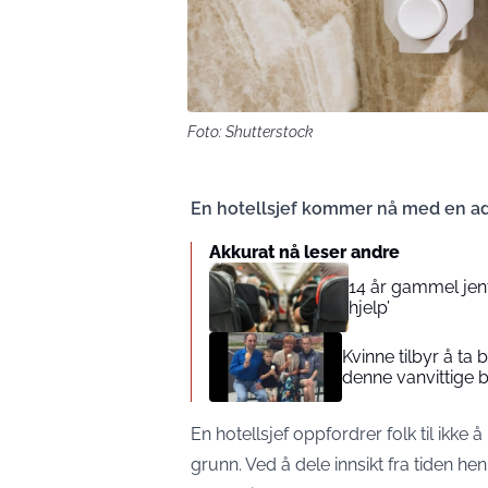
Foto: Shutterstock
En hotellsjef kommer nå med en ad
Akkurat nå leser andre
14 år gammel jente
hjelp’
Kvinne tilbyr å ta
denne vanvittige 
En hotellsjef oppfordrer folk til ikke
grunn. Ved å dele innsikt fra tiden hen