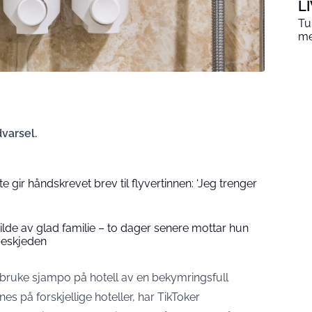
L
Tu
me
varsel.
 gir håndskrevet brev til flyvertinnen: ‘Jeg trenger
 bilde av glad familie – to dager senere mottar hun
beskjeden
 å bruke sjampo på hotell av en bekymringsfull
nes på forskjellige hoteller, har TikToker