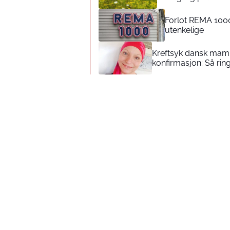
Forlot REMA 1000
utenkelige
Kreftsyk dansk mamm
konfirmasjon: Så rin