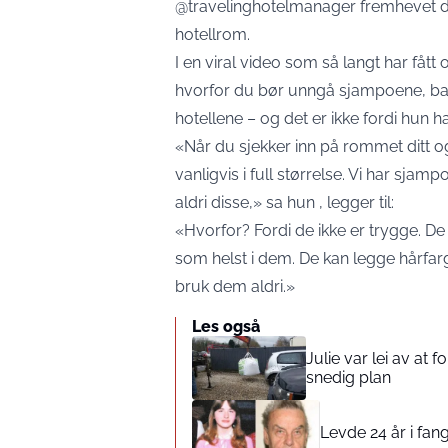
@travelinghotelmanager fremhevet de
hotellrom.
I en viral video som så langt har fåt
hvorfor du bør unngå sjampoene, b
hotellene – og det er ikke fordi hun h
«Når du sjekker inn på rommet ditt o
vanligvis i full størrelse. Vi har sjam
aldri disse,» sa hun , legger til:
«Hvorfor? Fordi de ikke er trygge. De
som helst i dem. De kan legge hårfarg
bruk dem aldri.»
Les også
Julie var lei av at 
snedig plan
Levde 24 år i fang