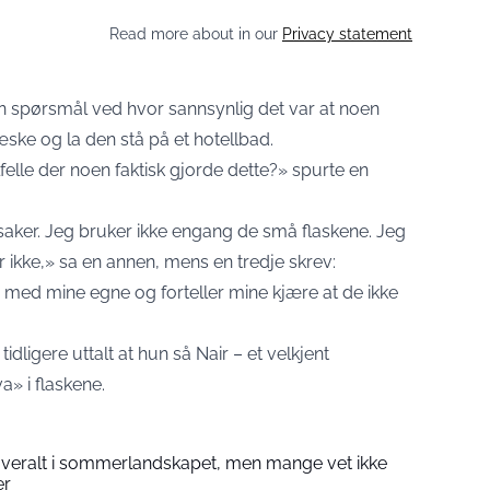
Read more about in our
Privacy statement
en spørsmål ved hvor sannsynlig det var at noen
æske og la den stå på et hotellbad.
ilfelle der noen faktisk gjorde dette?» spurte en
tsaker. Jeg bruker ikke engang de små flaskene. Jeg
r ikke,» sa en annen, mens en tredje skrev:
tid med mine egne og forteller mine kjære at de ikke
tidligere uttalt at hun så Nair – et velkjent
a» i flaskene.
overalt i sommerlandskapet, men mange vet ikke
er