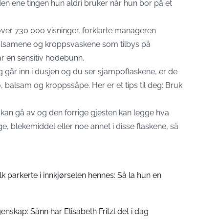
n ene tingen hun aldri bruker når hun bor på et
t over 730 000 visninger, forklarte manageren
alsamene og kroppsvaskene som tilbys på
ar en sensitiv hodebunn.
g går inn i dusjen og du ser sjampoflaskene, er de
po, balsam og kroppssåpe. Her er et tips til deg: Bruk
 kan gå av og den forrige gjesten kan legge hva
e, blekemiddel eller noe annet i disse flaskene, så
folk parkerte i innkjørselen hennes: Så la hun en
enskap: Sånn har Elisabeth Fritzl det i dag