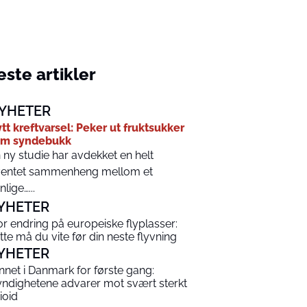
ste artikler
YHETER
tt kreftvarsel: Peker ut fruktsukker
om syndebukk
 ny studie har avdekket en helt
entet sammenheng mellom et
nlige…...
YHETER
or endring på europeiske flyplasser:
tte må du vite før din neste flyvning
YHETER
nnet i Danmark for første gang:
ndighetene advarer mot svært sterkt
ioid