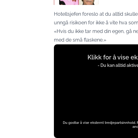
Hotellsjefen foreslo at du alltid skull
unngå risikoen for ikke å vite hva som 
«Hvis du ikke tar med din egen, gå ned
med de små flaskene.»
Display
Klikk for å vise e
content
from
- Du kan alltid akti
instagram.com
Du godtar å vise eksternt tredjepartsinnhold.
and