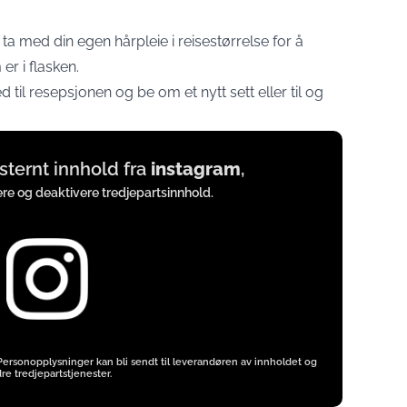
e ta med din egen hårpleie i reisestørrelse for å
er i flasken.
 til resepsjonen og be om et nytt sett eller til og
ksternt innhold fra
instagram
,
vere og deaktivere tredjepartsinnhold.
 Personopplysninger kan bli sendt til leverandøren av innholdet og
re tredjepartstjenester.