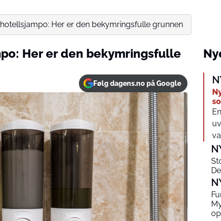
hotellsjampo: Her er den bekymringsfulle grunnen
po: Her er den bekymringsfulle
Nye
N
Følg dagens.no på Google
Ny
s
En
uv
va
N
St
De
N
Fu
My
op