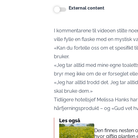
External content
I kommentarene til videoen stilte no
ville fylle en flaske med en mystisk v
«Kan du fortelle oss om et spesifikt t
bruker.
«Jeg tar alltid med mine egne toalet
bryr meg ikke om de er forseglet elle
«Jeg har alltid trodd det. Jeg tar all
skal bruke dem.»
Tidligere hotellsjef Melissa Hanks har 
hårfjerningsprodukt – og «Gud vet hv
Les også
Den finnes nesten 
hvor giftig planten 