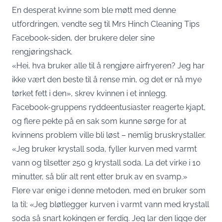
En desperat kvinne som ble møtt med denne
utfordringen, vendte seg til Mrs Hinch Cleaning Tips
Facebook-siden, der brukere deler sine
rengjøringshack.
«Hei, hva bruker alle til å rengjøre airfryeren? Jeg har
ikke vært den beste til å rense min, og det er nå mye
tørket fett i den», skrev kvinnen i et innlegg.
Facebook-gruppens ryddeentusiaster reagerte kjapt,
og flere pekte på en sak som kunne sørge for at
kvinnens problem ville bli løst – nemlig bruskrystaller.
«Jeg bruker krystall soda, fyller kurven med varmt
vann og tilsetter 250 g krystall soda. La det virke i 10
minutter, så blir alt rent etter bruk av en svamp.»
Flere var enige i denne metoden, med en bruker som
la til: «Jeg bløtlegger kurven i varmt vann med krystall
soda så snart kokingen er ferdig. Jeg lar den ligge der