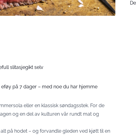
De
ull slitasjegikt selv
på eføy på 7 dager – med noe du har hjemme
 sommersola eller en klassisk søndagsstek. For de
erdagen og en del av kulturen vår rundt mat og
 alt på hodet – og forvandle gleden ved kjøtt til en