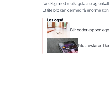
forsiktig med melk, gelatine og enke
Et lite bitt kan dermed få enorme ko
Les også
Blir edderkoppen egen
Pilot avslører: De