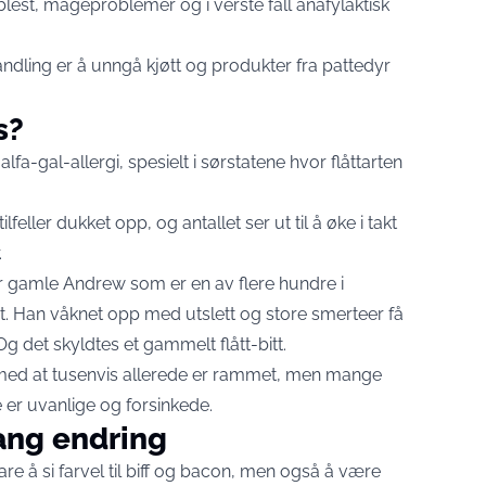
est, mageproblemer og i verste fall anafylaktisk
ndling er å unngå kjøtt og produkter fra pattedyr
s?
lfa-gal-allergi, spesielt i sørstatene hvor flåttarten
feller dukket opp, og antallet ser ut til å øke i takt
.
r gamle Andrew som er en av flere hundre i
Han våknet opp med utslett og store smerteer få
 Og det skyldtes et gammelt flått-bitt.
med at tusenvis allerede er rammet, men mange
er uvanlige og forsinkede.
slang endring
e å si farvel til biff og bacon, men også å være