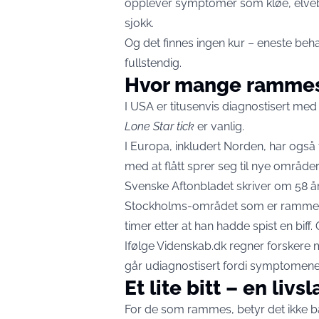
opplever symptomer som kløe, elvebl
sjokk.
Og det finnes ingen kur – eneste beha
fullstendig.
Hvor mange ramme
I USA er titusenvis diagnostisert med a
Lone Star tick
er vanlig.
I Europa, inkludert Norden, har også til
med at flått sprer seg til nye områder
Svenske
Aftonbladet
skriver om 58 å
Stockholms-området som er rammet. 
timer etter at han hadde spist en biff.
Ifølge
Videnskab.dk
regner forskere 
går udiagnostisert fordi symptomene 
Et lite bitt – en liv
For de som rammes, betyr det ikke bar