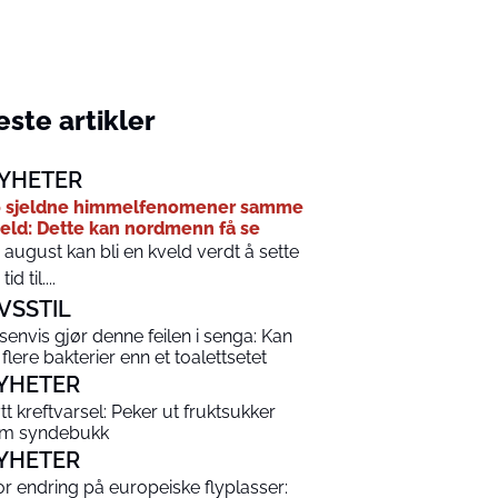
ste artikler
YHETER
o sjeldne himmelfenomener samme
eld: Dette kan nordmenn få se
. august kan bli en kveld verdt å sette
tid til....
IVSSTIL
senvis gjør denne feilen i senga: Kan
 flere bakterier enn et toalettsetet
YHETER
tt kreftvarsel: Peker ut fruktsukker
m syndebukk
YHETER
or endring på europeiske flyplasser: