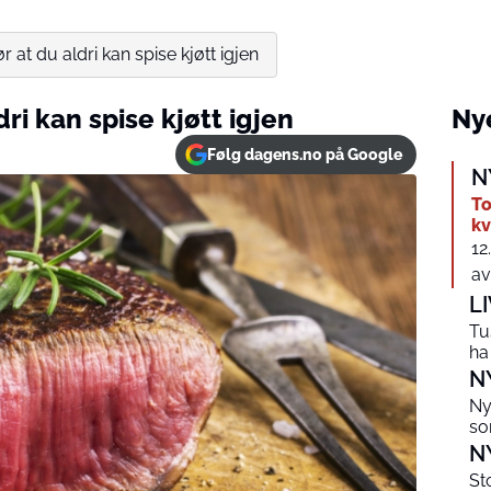
r at du aldri kan spise kjøtt igjen
dri kan spise kjøtt igjen
Nye
Følg dagens.no på Google
N
T
kv
12
av 
L
Tu
ha
N
Ny
so
N
St