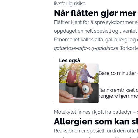
livsfarlig risiko.
Når flåtten gjør mer
Flått er kjent for å spre sykdommer 
oppdaget en helt spesiell og uventet bi
Fenomenet kalles alfa-gal-allergi og 
galaktose-alfa-1,3-galaktose
(forkorte
Les også
Bare 10 minutter 
Tannkremtrikset d
rengjøre hjemmet
Molekylet finnes i kjøtt fra pattedyr –
Allergien som kan sl
Reaksjonen er spesiell fordi den ofte