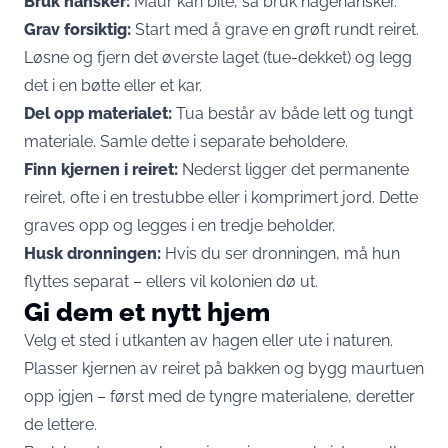
Bruk hansker:
Maur kan bite, så bruk hagehansker.
Grav forsiktig:
Start med å grave en grøft rundt reiret.
Løsne og fjern det øverste laget (tue-dekket) og legg
det i en bøtte eller et kar.
Del opp materialet:
Tua består av både lett og tungt
materiale. Samle dette i separate beholdere.
Finn kjernen i reiret:
Nederst ligger det permanente
reiret, ofte i en trestubbe eller i komprimert jord. Dette
graves opp og legges i en tredje beholder.
Husk dronningen:
Hvis du ser dronningen, må hun
flyttes separat – ellers vil kolonien dø ut.
Gi dem et nytt hjem
Velg et sted i utkanten av hagen eller ute i naturen.
Plasser kjernen av reiret på bakken og bygg maurtuen
opp igjen – først med de tyngre materialene, deretter
de lettere.