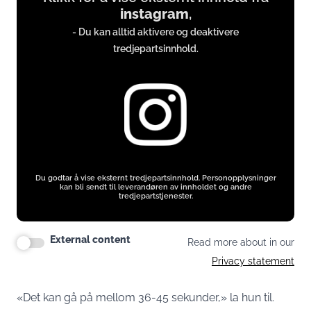
instagram
,
from
- Du kan alltid aktivere og deaktivere
instagram.com
tredjepartsinnhold.
Du godtar å vise eksternt tredjepartsinnhold. Personopplysninger
kan bli sendt til leverandøren av innholdet og andre
tredjepartstjenester.
External content
Read more about in our
Privacy statement
«Det kan gå på mellom 36-45 sekunder,» la hun til.