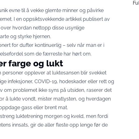
Ful
unik evne til å vekke glemte minner og påvirke
met. I en oppsiktsvekkende artikkel publisert av
ys over hvordan nettopp disse usynlige
arte og styrke hjernen.
nert for dufter kontinuerlig – selv når man er i
elsefordel som de færreste har hørt om.
r farge og lukt
 personer opplever at luktesansen blir svekket
nlige infeksjoner, COVID-19, hodeskader eller rett og
Selv om problemet ikke syns på utsiden, raserer det
kt for å lukte vondt, mister matlysten, og hverdagen
n oppdage gass eller brent mat.
 streng luktetrening morgen og kveld, men fordi
ns innsats, gir de aller fleste opp lenge før de