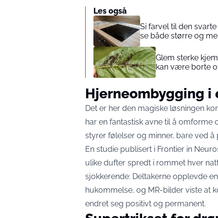
Les også
Si farvel til den svart
se både større og mer
Glem sterke kjemi
kan være borte o
Hjerneombygging i 
Det er her den magiske løsningen kom
har en fantastisk avne til å omforme 
styrer følelser og minner, bare ved å 
En studie publisert i Frontier in Neu
ulike dufter spredt i rommet hver natt 
sjokkerende: Deltakerne opplevde en 
hukommelse, og MR-bilder viste at k
endret seg positivt og permanent.