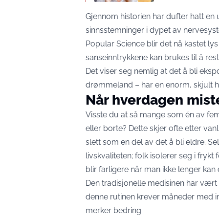
Gjennom historien har dufter hatt en 
sinnsstemninger i dypet av nervesyste
Popular Science
blir det nå kastet l
sanseinntrykkene kan brukes til å rest
Det viser seg nemlig at det å bli ekspo
drømmeland – har en enorm, skjult h
Når hverdagen miste
Visste du at så mange som én av fem
eller borte? Dette skjer ofte etter va
slett som en del av det å bli eldre. 
livskvaliteten; folk isolerer seg i fry
blir farligere når man ikke lenger ka
Den tradisjonelle medisinen har vært
denne rutinen krever måneder med inte
merker bedring.