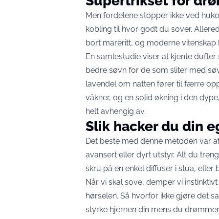
Supertrikset for d
Men fordelene stopper ikke ved hukom
kobling til hvor godt du sover. Aller
bort mareritt, og moderne vitenskap be
En samlestudie viser at kjente dufter
bedre søvn for de som sliter med søv
lavendel om natten fører til færre op
våkner, og en solid økning i den dy
helt avhengig av.
Slik hacker du din e
Det beste med denne metoden var at h
avansert eller dyrt utstyr. Alt du tren
skru på en enkel diffuser i stua, elle
Når vi skal sove, demper vi instinktivt
hørselen. Så hvorfor ikke gjøre det 
styrke hjernen din mens du drømme