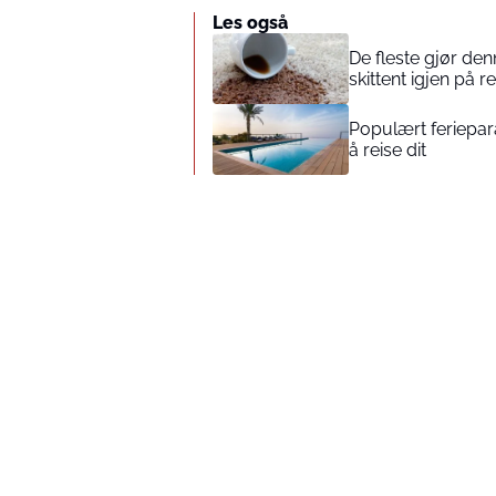
Les også
De fleste gjør denn
skittent igjen på r
Populært feriepara
å reise dit