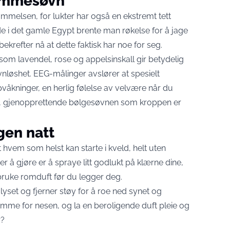
rømmesøvn
melsen, for lukter har også en ekstremt tett
ede i det gamle Egypt brente man røkelse for å jage
krefter nå at dette faktisk har noe for seg.
 som lavendel, rose og appelsinskall gir betydelig
nløshet. EEG-målinger avslører at spesielt
pvåkninger, en herlig følelse av velvære når du
pe, gjenopprettende bølgesøvnen som kroppen er
gen natt
vem som helst kan starte i kveld, helt uten
ger å gjøre er å spraye litt godlukt på klærne dine,
r bruke romduft før du legger deg.
 lyset og fjerner støy for å roe ned synet og
samme for nesen, og la en beroligende duft pleie og
r?