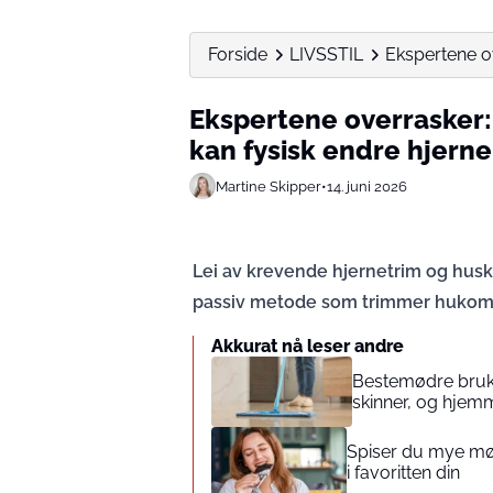
Forside
LIVSSTIL
Ekspertene ov
Ekspertene overrasker: 
kan fysisk endre hjerne
Martine Skipper
•
14. juni 2026
Lei av krevende hjernetrim og husk
passiv metode som trimmer hukom
Akkurat nå leser andre
Bestemødre bruke
skinner, og hjemm
Spiser du mye mør
i favoritten din