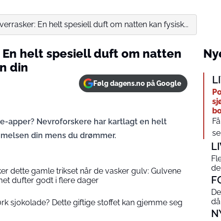
errasker: En helt spesiell duft om natten kan fysisk...
En helt spesiell duft om natten
Nye
n din
L
Følg dagens.no på Google
Po
sj
bo
Få
e-apper? Nevroforskere har kartlagt en helt
sen
melsen din mens du drømmer.
L
Fl
de
r dette gamle trikset når de vasker gulv: Gulvene
F
et dufter godt i flere dager
De
då
k sjokolade? Dette giftige stoffet kan gjemme seg
N