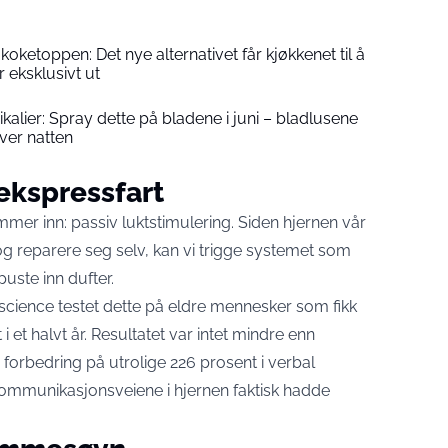
e koketoppen: Det nye alternativet får kjøkkenet til å
 eksklusivt ut
kalier: Spray dette på bladene i juni – bladlusene
ver natten
ekspressfart
mer inn: passiv luktstimulering. Siden hjernen vår
og reparere seg selv, kan vi trigge systemet som
puste inn dufter.
roscience testet dette på eldre mennesker som fikk
i et halvt år. Resultatet var intet mindre enn
forbedring på utrolige 226 prosent i verbal
ommunikasjonsveiene i hjernen faktisk hadde