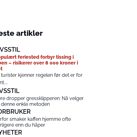
ste artikler
IVSSTIL
pulært feriested forbyr tissing i
øen – risikerer over 8 000 kroner i
t
 turister kjenner regelen før det er for
t....
IVSSTIL
ere dropper gressklipperen: Nå velger
 denne enkle metoden
ORBRUKER
rfor smaker kaffen hjemme ofte
rligere enn du håper
YHETER