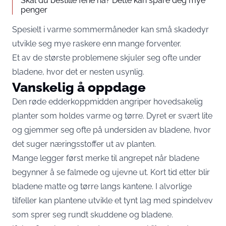
Skal du bestille ferie nå? Dette kan spare deg mye
penger
Spesielt i varme sommermåneder kan små skadedyr
utvikle seg mye raskere enn mange forventer.
Et av de største problemene skjuler seg ofte under
bladene, hvor det er nesten usynlig.
Vanskelig å oppdage
Den røde edderkoppmidden angriper hovedsakelig
planter som holdes varme og tørre. Dyret er svært lite
og gjemmer seg ofte på undersiden av bladene, hvor
det suger næringsstoffer ut av planten.
Mange legger først merke til angrepet når bladene
begynner å se falmede og ujevne ut. Kort tid etter blir
bladene matte og tørre langs kantene. I alvorlige
tilfeller kan plantene utvikle et tynt lag med spindelvev
som sprer seg rundt skuddene og bladene.