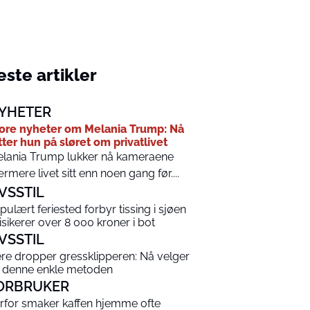
ste artikler
YHETER
ore nyheter om Melania Trump: Nå
tter hun på sløret om privatlivet
lania Trump lukker nå kameraene
rmere livet sitt enn noen gang før....
IVSSTIL
pulært feriested forbyr tissing i sjøen
risikerer over 8 000 kroner i bot
IVSSTIL
ere dropper gressklipperen: Nå velger
 denne enkle metoden
ORBRUKER
rfor smaker kaffen hjemme ofte