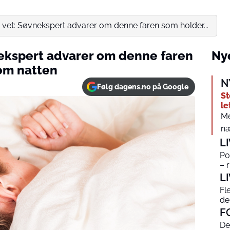
vet: Søvnekspert advarer om denne faren som holder...
ekspert advarer om denne faren
Nye
om natten
N
Følg dagens.no på Google
St
le
Me
næ
L
Po
– 
L
Fl
de
F
De