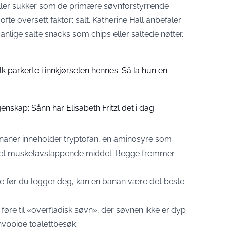
eller sukker som de primære søvnforstyrrende
fte oversett faktor: salt. Katherine Hall anbefaler
anlige salte snacks som chips eller saltede nøtter.
folk parkerte i innkjørselen hennes: Så la hun en
enskap: Sånn har Elisabeth Fritzl det i dag
Bananer inneholder tryptofan, en aminosyre som
et muskelavslappende middel. Begge fremmer
ise før du legger deg, kan en banan være det beste
 føre til «overfladisk søvn», der søvnen ikke er dyp
hyppige toalettbesøk: