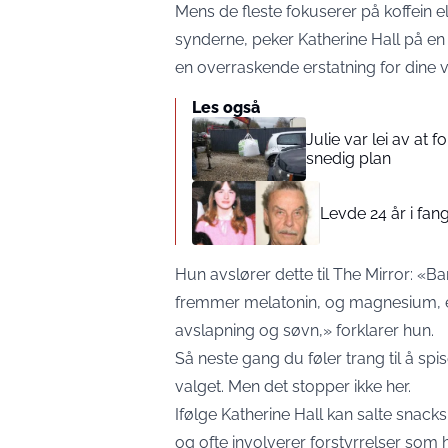
Mens de fleste fokuserer på koffein 
synderne, peker Katherine Hall på en o
en overraskende erstatning for dine v
Les også
Julie var lei av at 
snedig plan
Levde 24 år i fang
Hun avslører dette til The Mirror: «
fremmer melatonin, og magnesium, 
avslapning og søvn,» forklarer hun.
Så neste gang du føler trang til å sp
valget. Men det stopper ikke her.
Ifølge Katherine Hall kan salte snacks
og ofte involverer forstyrrelser som 