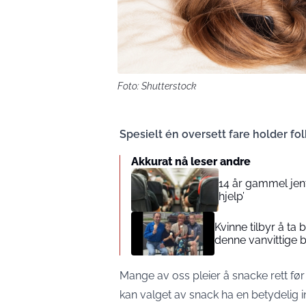
Foto: Shutterstock
Spesielt én oversett fare holder fo
Akkurat nå leser andre
14 år gammel jente
hjelp’
Kvinne tilbyr å ta
denne vanvittige 
Mange av oss pleier å snacke rett før
kan valget av snack ha en betydelig i