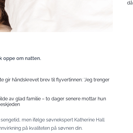
då
lk oppe om natten.
 gir håndskrevet brev til flyvertinnen: ‘Jeg trenger
 bilde av glad familie – to dager senere mottar hun
beskjeden
 sengetid, men ifølge søvnekspert Katherine Hall
nnvirkning på kvaliteten på søvnen din.