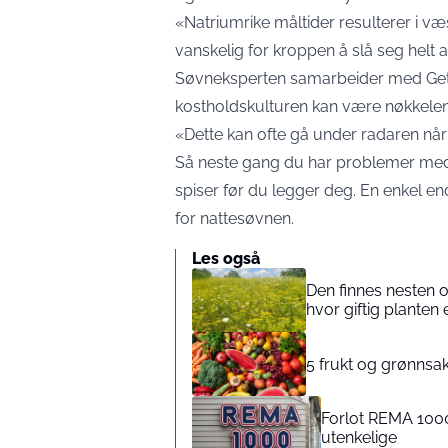
«Natriumrike måltider resulterer i v
vanskelig for kroppen å slå seg helt a
Søvneksperten samarbeider med Get 
kostholdskulturen kan være nøkkelen
«Dette kan ofte gå under radaren nå
Så neste gang du har problemer med
spiser før du legger deg. En enkel en
for nattesøvnen.
Les også
Den finnes nesten 
hvor giftig planten 
5 frukt og grønnsak
Forlot REMA 1000
utenkelige