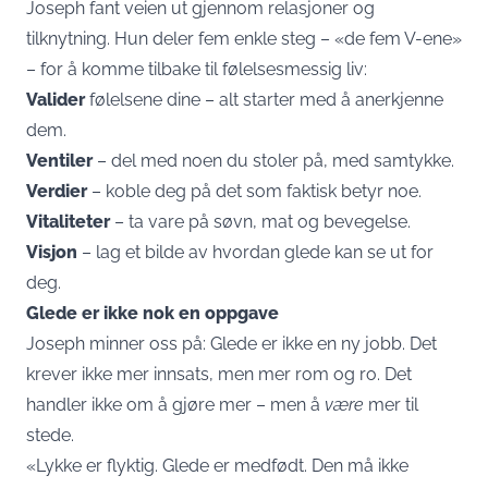
Joseph fant veien ut gjennom relasjoner og
tilknytning. Hun deler fem enkle steg – «de fem V-ene»
– for å komme tilbake til følelsesmessig liv:
Valider
følelsene dine – alt starter med å anerkjenne
dem.
Ventiler
– del med noen du stoler på, med samtykke.
Verdier
– koble deg på det som faktisk betyr noe.
Vitaliteter
– ta vare på søvn, mat og bevegelse.
Visjon
– lag et bilde av hvordan glede kan se ut for
deg.
Glede er ikke nok en oppgave
Joseph minner oss på: Glede er ikke en ny jobb. Det
krever ikke mer innsats, men mer rom og ro. Det
handler ikke om å gjøre mer – men å
være
mer til
stede.
«Lykke er flyktig. Glede er medfødt. Den må ikke