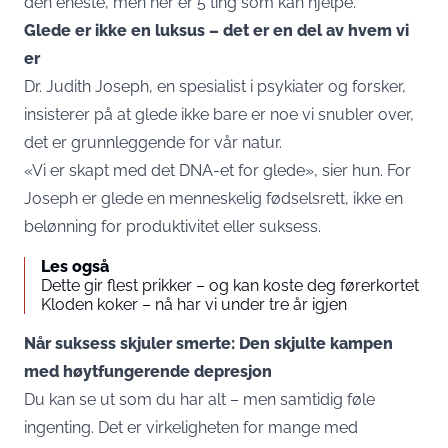
den eneste, men her er 5 ting som kan hjelpe.
Glede er ikke en luksus – det er en del av hvem vi
er
Dr. Judith Joseph, en spesialist i psykiater og forsker,
insisterer på at glede ikke bare er noe vi snubler over,
det er grunnleggende for vår natur.
«Vi er skapt med det DNA-et for glede», sier hun. For
Joseph er glede en menneskelig fødselsrett, ikke en
belønning for produktivitet eller suksess.
Les også
Dette gir flest prikker – og kan koste deg førerkortet
Kloden koker – nå har vi under tre år igjen
Når suksess skjuler smerte: Den skjulte kampen
med høytfungerende depresjon
Du kan se ut som du har alt – men samtidig føle
ingenting. Det er virkeligheten for mange med