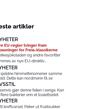
ste artikler
YHETER
e EU-regler tvinger fram
lpasninger for Freia-klassikerne
lkesjokoladen og andre favoritter
mmes av nye EU-direktiv....
YHETER
 sjeldne himmelfenomener samme
eld: Dette kan nordmenn få se
IVSSTIL
senvis gjør denne feilen i senga: Kan
 flere bakterier enn et toalettsetet
YHETER
tt kreftvarsel: Peker ut fruktsukker