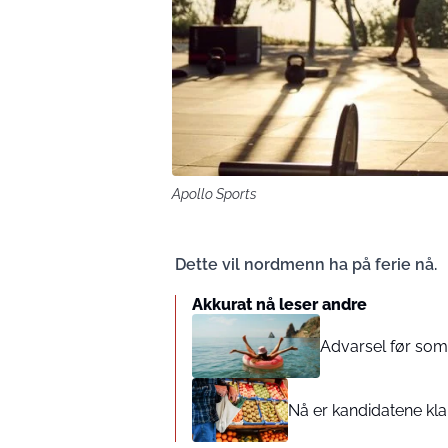
Apollo Sports
Dette vil nordmenn ha på ferie nå.
Akkurat nå leser andre
Advarsel før somm
Nå er kandidatene klar