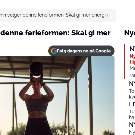
n velger denne ferieformen: Skal gi mer energi i...
denne ferieformen: Skal gi mer
Nye
N
Følg dagens.no på Google
Ny
ti
Me
ra
N
To
kv
L
Tu
ha
N
Ny