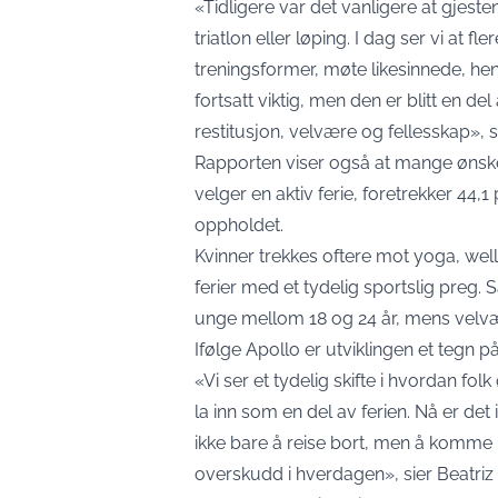
«Tidligere var det vanligere at gjeste
triatlon eller løping. I dag ser vi at fl
treningsformer, møte likesinnede, hent
fortsatt viktig, men den er blitt en 
restitusjon, velvære og fellesskap», si
Rapporten viser også at mange ønske
velger en aktiv ferie, foretrekker 44,1
oppholdet.
Kvinner trekkes oftere mot yoga, wel
ferier med et tydelig sportslig preg. S
unge mellom 18 og 24 år, mens velvær
Ifølge Apollo er utviklingen et tegn på 
«Vi ser et tydelig skifte i hvordan fo
la inn som en del av ferien. Nå er det
ikke bare å reise bort, men å komme
overskudd i hverdagen», sier Beatriz