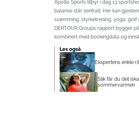
Apollo Sports tilbyr i dag 13 sportshot
balanse står sentralt. Her kan gjeste
svømming, styrketrening, yoga, golf o
DERTOUR Groups rapport bygger på u
kombinert med bookingdata og innsikt 
Les også
Ekspertens enkle råd
Slik får du det is
sommervarmen