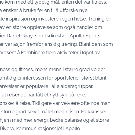
ne kom med ett tydelig mål, enten det var fitness,
ere ønsker å bruke ferien til å utforske nye
e inspirasjon og investere i egen helse. Trening er
del av en større opplevelse som også handler om
er Daniel Giray, sportsdirektør i Apollo Sports.
r variasjon fremfor ensidig trening. Blant dem som
 prosent å kombinere flere aktiviteter i løpet av
lness og fitness, mens menn i større grad velger
amtidig er interessen for sportsferier størst blant
ereiser er populære i alle aldersgrupper.
at reisende har fått et nytt syn på ferie.
lk ønsker å reise. Tidligere var velvære ofte noe man
 i større grad selve målet med reisen. Folk ønsker
 hjem med mer energi, bedre balanse og et større
 Rivera, kommunikasjonssjef i Apollo.