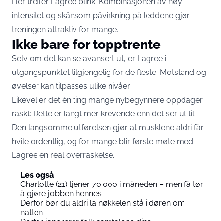
Her treffer Lagree blink. Kombinasjonen av høy
intensitet og skånsom påvirkning på leddene gjør
treningen attraktiv for mange.
Ikke bare for topptrente
Selv om det kan se avansert ut, er Lagree i
utgangspunktet tilgjengelig for de fleste. Motstand og
øvelser kan tilpasses ulike nivåer.
Likevel er det én ting mange nybegynnere oppdager
raskt: Dette er langt mer krevende enn det ser ut til.
Den langsomme utførelsen gjør at musklene aldri får
hvile ordentlig, og for mange blir første møte med
Lagree en real overraskelse.
Les også
Charlotte (21) tjener 70.000 i måneden – men få tør
å gjøre jobben hennes
Derfor bør du aldri la nøkkelen stå i døren om
natten