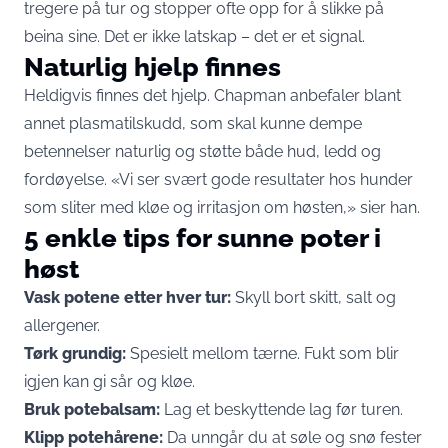
tregere på tur og stopper ofte opp for å slikke på
beina sine. Det er ikke latskap – det er et signal.
Naturlig hjelp finnes
Heldigvis finnes det hjelp. Chapman anbefaler blant
annet plasmatilskudd, som skal kunne dempe
betennelser naturlig og støtte både hud, ledd og
fordøyelse. «Vi ser svært gode resultater hos hunder
som sliter med kløe og irritasjon om høsten,» sier han.
5 enkle tips for sunne poter i
høst
Vask potene etter hver tur:
Skyll bort skitt, salt og
allergener.
Tørk grundig:
Spesielt mellom tærne. Fukt som blir
igjen kan gi sår og kløe.
Bruk potebalsam:
Lag et beskyttende lag før turen.
Klipp potehårene:
Da unngår du at søle og snø fester