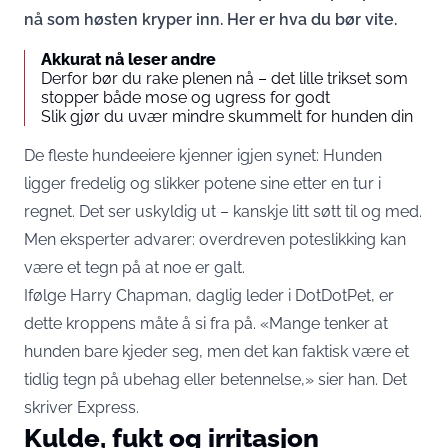
nå som høsten kryper inn. Her er hva du bør vite.
Akkurat nå leser andre
Derfor bør du rake plenen nå – det lille trikset som
stopper både mose og ugress for godt
Slik gjør du uvær mindre skummelt for hunden din
De fleste hundeeiere kjenner igjen synet: Hunden
ligger fredelig og slikker potene sine etter en tur i
regnet. Det ser uskyldig ut – kanskje litt søtt til og med.
Men eksperter advarer: overdreven poteslikking kan
være et tegn på at noe er galt.
Ifølge Harry Chapman, daglig leder i DotDotPet, er
dette kroppens måte å si fra på. «Mange tenker at
hunden bare kjeder seg, men det kan faktisk være et
tidlig tegn på ubehag eller betennelse,» sier han. Det
skriver
Express
.
Kulde, fukt og irritasjon