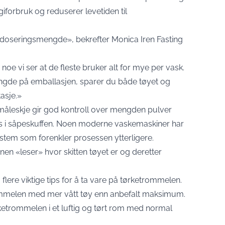
iforbruk og reduserer levetiden til
 doseringsmengde», bekrefter Monica Iren Fasting
e vi ser at de fleste bruker alt for mye per vask.
ngde på emballasjen, sparer du både tøyet og
asje.»
 måleskje gir god kontroll over mengden pulver
es i såpeskuffen. Noen moderne vaskemaskiner har
stem som forenkler prosessen ytterligere.
nen «leser» hvor skitten tøyet er og deretter
lere viktige tips for å ta vare på tørketrommelen.
trommelen med mer vått tøy enn anbefalt maksimum.
ketrommelen i et luftig og tørt rom med normal