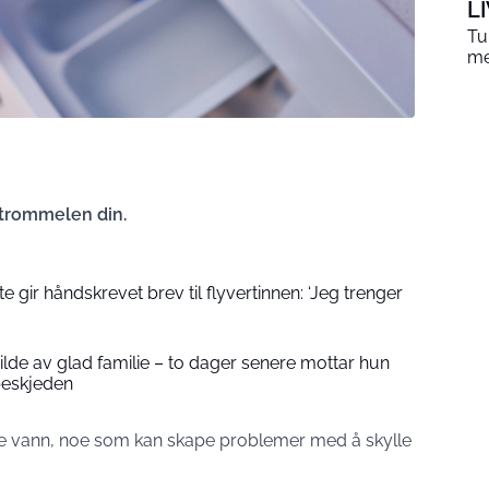
L
Tu
me
etrommelen din.
 gir håndskrevet brev til flyvertinnen: ‘Jeg trenger
 bilde av glad familie – to dager senere mottar hun
beskjeden
 vann, noe som kan skape problemer med å skylle