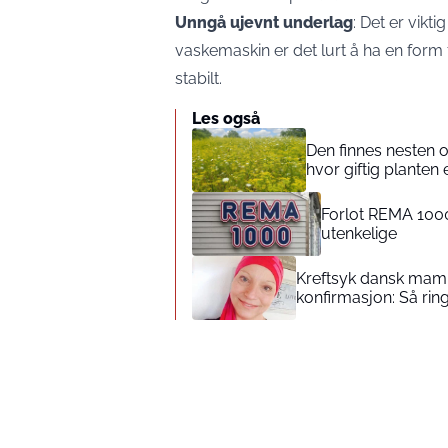
Unngå ujevnt underlag
: Det er vikt
vaskemaskin er det lurt å ha en form 
stabilt.
Les også
Den finnes nesten 
hvor giftig planten 
Forlot REMA 1000
utenkelige
Kreftsyk dansk mamm
konfirmasjon: Så rin