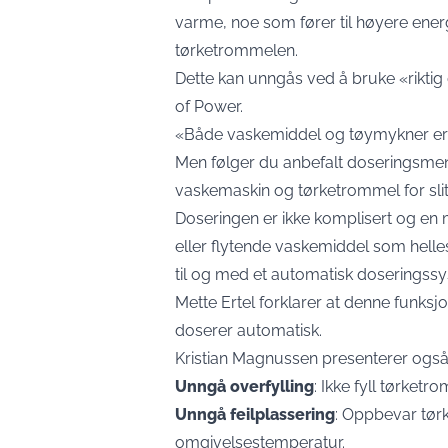
varme, noe som fører til høyere energ
tørketrommelen.
Dette kan unngås ved å bruke «riktig
of Power.
«Både vaskemiddel og tøymykner er no
Men følger du anbefalt doseringsme
vaskemaskin og tørketrommel for slit
Doseringen er ikke komplisert og en
eller flytende vaskemiddel som hell
til og med et automatisk doseringssy
Mette Ertel forklarer at denne funksjo
doserer automatisk.
Kristian Magnussen presenterer også f
Unngå overfylling
: Ikke fyll tørke
Unngå feilplassering
: Oppbevar tør
omgivelsestemperatur.