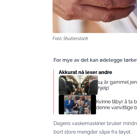
Foto: Shutterstock
For mye av det kan ødelegge tørk
Akkurat nå leser andre
14 år gammel jente
hjelp’
Kvinne tilbyr å ta
denne vanvittige 
Dagens vaskemaskiner bruker mindre
bort store mengder såpe fra tøyet.