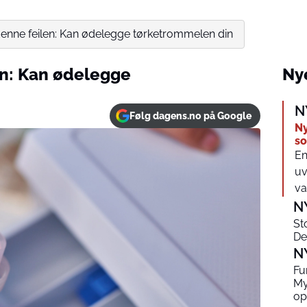
enne feilen: Kan ødelegge tørketrommelen din
en: Kan ødelegge
Nye
N
Følg dagens.no på Google
Ny
s
En
uv
va
N
St
De
N
Fu
My
op