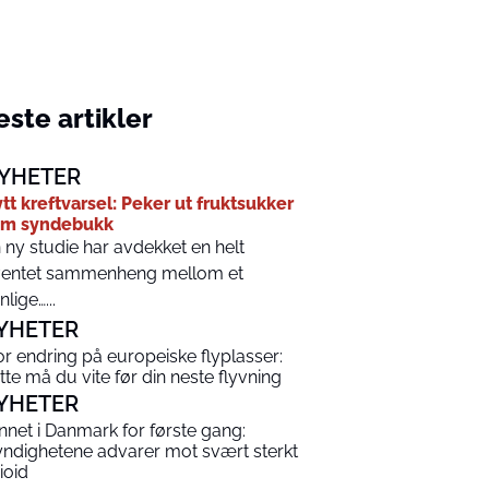
ste artikler
YHETER
tt kreftvarsel: Peker ut fruktsukker
om syndebukk
 ny studie har avdekket en helt
entet sammenheng mellom et
nlige…...
YHETER
or endring på europeiske flyplasser:
tte må du vite før din neste flyvning
YHETER
nnet i Danmark for første gang:
ndighetene advarer mot svært sterkt
ioid