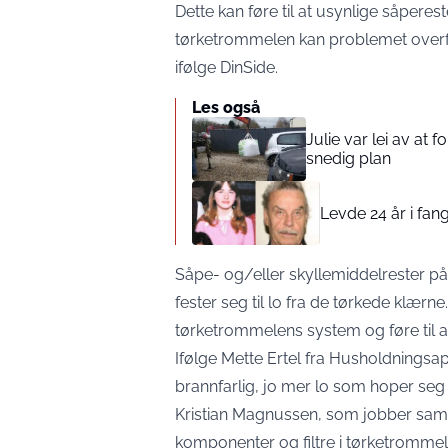
Dette kan føre til at usynlige såperest
tørketrommelen kan problemet overfø
ifølge DinSide.
Les også
Julie var lei av at 
snedig plan
Levde 24 år i fang
Såpe- og/eller skyllemiddelrester p
fester seg til lo fra de tørkede klær
tørketrommelens system og føre til at 
Ifølge Mette Ertel fra Husholdnings
brannfarlig, jo mer lo som hoper seg
Kristian Magnussen, som jobber samme
komponenter og filtre i tørketromme