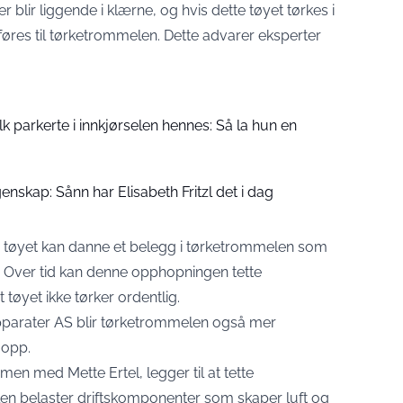
er blir liggende i klærne, og hvis dette tøyet tørkes i
res til tørketrommelen. Dette advarer eksperter
folk parkerte i innkjørselen hennes: Så la hun en
enskap: Sånn har Elisabeth Fritzl det i dag
å tøyet kan danne et belegg i tørketrommelen som
ne. Over tid kan denne opphopningen tette
tøyet ikke tørker ordentlig.
apparater AS blir tørketrommelen også mer
 opp.
n med Mette Ertel, legger til at tette
len belaster driftskomponenter som skaper luft og