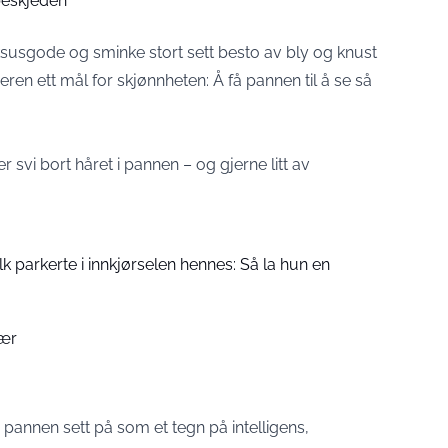
beskjeden
luksusgode og sminke stort sett besto av bly og knust
ren ett mål for skjønnheten: Å få pannen til å se så
r svi bort håret i pannen – og gjerne litt av
folk parkerte i innkjørselen hennes: Så la hun en
bær
pannen sett på som et tegn på intelligens,