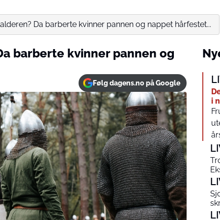
alderen? Da barberte kvinner pannen og nappet hårfestet...
Da barberte kvinner pannen og
Nye
L
Følg dagens.no på Google
De
i 
Fr
ut
år
L
Tr
Ek
L
Sj
sk
L