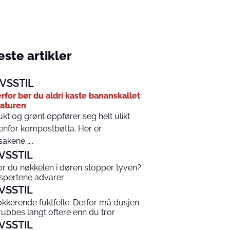
ste artikler
IVSSTIL
rfor bør du aldri kaste bananskallet
naturen
ukt og grønt oppfører seg helt ulikt
enfor kompostbøtta. Her er
sakene…...
IVSSTIL
or du nøkkelen i døren stopper tyven?
spertene advarer
IVSSTIL
okkerende fuktfelle: Derfor må dusjen
rubbes langt oftere enn du tror
IVSSTIL