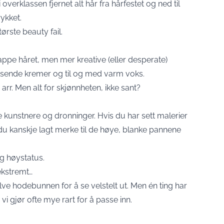
 overklassen fjernet alt hår fra hårfestet og ned til
rykket.
tørste beauty fail.
appe håret, men mer kreative (eller desperate)
etsende kremer og til og med varm voks.
arr. Men alt for skjønnheten, ikke sant?
e kunstnere og dronninger. Hvis du har sett malerier
du kanskje lagt merke til de høye, blanke pannene
og høystatus.
ekstremt…
halve hodebunnen for å se velstelt ut. Men én ting har
 vi gjør ofte mye rart for å passe inn.