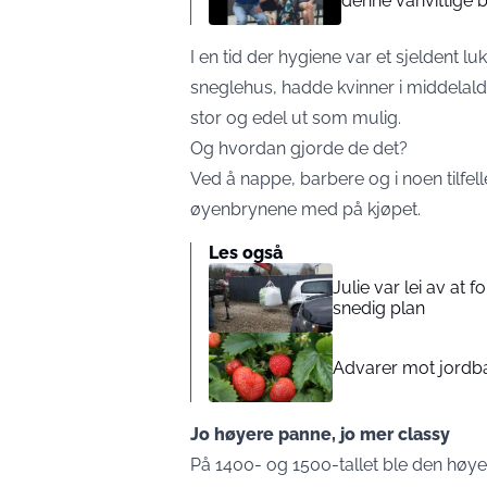
denne vanvittige 
I en tid der hygiene var et sjeldent 
sneglehus, hadde kvinner i middelalde
stor og edel ut som mulig.
Og hvordan gjorde de det?
Ved å nappe, barbere og i noen tilfelle
øyenbrynene med på kjøpet.
Les også
Julie var lei av at 
snedig plan
Advarer mot jord
Jo høyere panne, jo mer classy
På 1400- og 1500-tallet ble den høye 