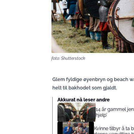
foto: Shutterstock
Glem fyldige øyenbryn og beach wav
helt til bakhodet som gjaldt.
Akkurat nå leser andre
14 år gammel jente
hjelp’
Kvinne tilbyr å ta