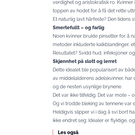
verdighet og aristokratisk ro. Kvinner i
toppen av hodet for å få det rette utt
Et naturlig lavt hårfeste? Den tidens s
Smertefullt – og farlig
Noen kvinner brukte pinsetter for å n
metoder inkluderte kalkblandinger, 
Resultatet? Svidd hud, infeksjoner og 
Skjønnhet på slott og lerret
Dette idealet ble popularisert av båd
av middelalderens adelskvinner, har 
og de nesten usynlige brynene.
Det var ikke tilfeldig. Det var mote – 
Og vi trodde bleking av tennene var 
Heldigvis slipper vi i dag å svi bort 
ikke endret seg: Idealer er flyktige, og
Les også