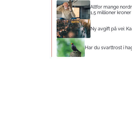
Altfor mange nordm
1,5 millioner kroner 
Ny avgift på vei: K
Har du svarttrost i h