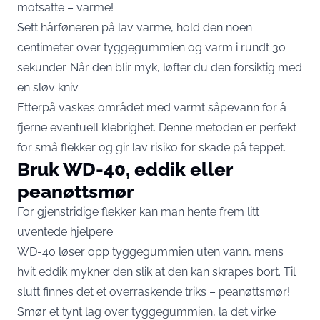
motsatte – varme!
Sett hårføneren på lav varme, hold den noen
centimeter over tyggegummien og varm i rundt 30
sekunder. Når den blir myk, løfter du den forsiktig med
en sløv kniv.
Etterpå vaskes området med varmt såpevann for å
fjerne eventuell klebrighet. Denne metoden er perfekt
for små flekker og gir lav risiko for skade på teppet.
Bruk WD-40, eddik eller
peanøttsmør
For gjenstridige flekker kan man hente frem litt
uventede hjelpere.
WD-40 løser opp tyggegummien uten vann, mens
hvit eddik mykner den slik at den kan skrapes bort. Til
slutt finnes det et overraskende triks – peanøttsmør!
Smør et tynt lag over tyggegummien, la det virke