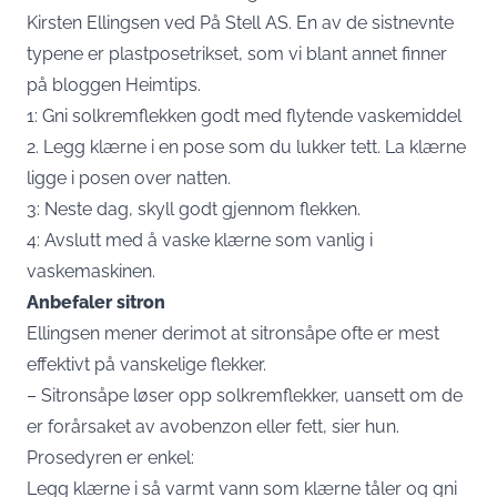
Kirsten Ellingsen ved På Stell AS. En av de sistnevnte
typene er plastposetrikset, som vi blant annet finner
på bloggen Heimtips.
1: Gni solkremflekken godt med flytende vaskemiddel
2. Legg klærne i en pose som du lukker tett. La klærne
ligge i posen over natten.
3: Neste dag, skyll godt gjennom flekken.
4: Avslutt med å vaske klærne som vanlig i
vaskemaskinen.
Anbefaler sitron
Ellingsen mener derimot at sitronsåpe ofte er mest
effektivt på vanskelige flekker.
– Sitronsåpe løser opp solkremflekker, uansett om de
er forårsaket av avobenzon eller fett, sier hun.
Prosedyren er enkel:
Legg klærne i så varmt vann som klærne tåler og gni