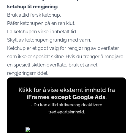
ketchup til rengjøring:
Bruk alltid fersk ketchup.
Påfør ketchupen på en ren klut.
La ketchupen virke i anbefalt tid.
Skyll av ketchupen grundig med vann.
Ketchup er et godt valg for rengjøring av overflater
som ikke er spesielt skitne. Hvis du trenger å rengjøre
en spesielt skitten overflate, bruk et annet
rengjøringsmiddel.
Display
Klikk for å vise eksternt innhold fra
content
iFrames except Google Ads
,
from
- Du kan alltid aktivere og deaktivere
iFrames
tredjepartsinnhold.
except
Google
Ads