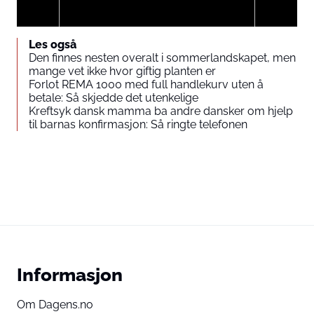
Les også
Den finnes nesten overalt i sommerlandskapet, men
mange vet ikke hvor giftig planten er
Du godtar å vise eksternt tredjepartsinnhold. Personopplysninger
Forlot REMA 1000 med full handlekurv uten å
kan bli sendt til leverandøren av innholdet og andre
betale: Så skjedde det utenkelige
tredjepartstjenester.
Kreftsyk dansk mamma ba andre dansker om hjelp
til barnas konfirmasjon: Så ringte telefonen
External content
Read more about in our
Privacy statement
Informasjon
Om Dagens.no