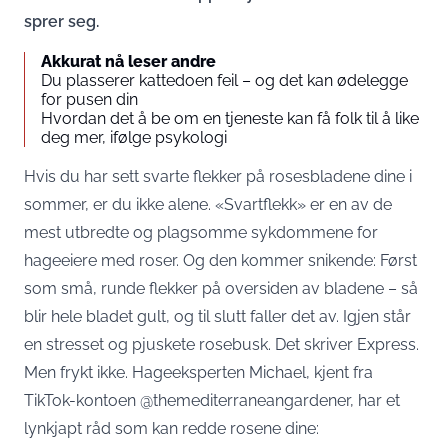
sprer seg.
Akkurat nå leser andre
Du plasserer kattedoen feil – og det kan ødelegge
for pusen din
Hvordan det å be om en tjeneste kan få folk til å like
deg mer, ifølge psykologi
Hvis du har sett svarte flekker på rosesbladene dine i
sommer, er du ikke alene. «Svartflekk» er en av de
mest utbredte og plagsomme sykdommene for
hageeiere med roser. Og den kommer snikende: Først
som små, runde flekker på oversiden av bladene – så
blir hele bladet gult, og til slutt faller det av. Igjen står
en stresset og pjuskete rosebusk. Det skriver
Express
.
Men frykt ikke. Hageeksperten Michael, kjent fra
TikTok-kontoen @themediterraneangardener, har et
lynkjapt råd som kan redde rosene dine: