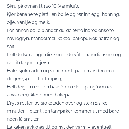
Skru på ovnen til 180 °C (varmluft).
Kjør bananene glatt i en bolle og rør inn egg, honning,
olje, vanilje og melk.
I en annen bolle blander du de tørre ingrediensene:
havregryn, mandelmel, kakao, bakepulver, natron og
salt.
Hell de tørre ingrediensene i de våte ingrediensene og
rør til deigen er jevn.
Hakk sjokoladen og vend mesteparten av den inn i
deigen (spar litt til topping).
Hell deigen i en liten bakeform eller springform (ca.
20×20 cm), kledd med bakepapir.
Dryss resten av sjokoladen over og stek i 25–30
minutter – eller til en tannpirker kommer ut med bare
noen få smuler.
La kaken avkjøles litt og nyt den varm – eventuelt