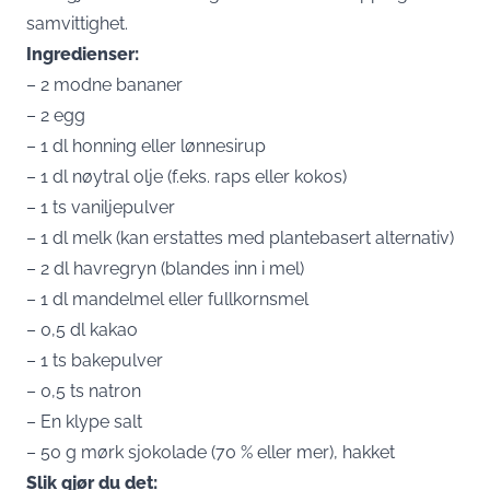
samvittighet.
Ingredienser:
– 2 modne bananer
– 2 egg
– 1 dl honning eller lønnesirup
– 1 dl nøytral olje (f.eks. raps eller kokos)
– 1 ts vaniljepulver
– 1 dl melk (kan erstattes med plantebasert alternativ)
– 2 dl havregryn (blandes inn i mel)
– 1 dl mandelmel eller fullkornsmel
– 0,5 dl kakao
– 1 ts bakepulver
– 0,5 ts natron
– En klype salt
– 50 g mørk sjokolade (70 % eller mer), hakket
Slik gjør du det: