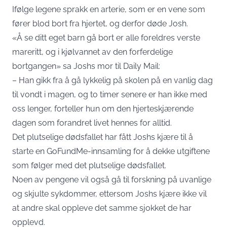
Ifølge legene sprakk en arterie, som er en vene som
fører blod bort fra hjertet, og derfor døde Josh.
«Å se ditt eget barn gå bort er alle foreldres verste
mareritt, og i kjølvannet av den forferdelige
bortgangen» sa Joshs mor til Daily Mail:
– Han gikk fra å gå lykkelig på skolen på en vanlig dag
til vondt i magen, og to timer senere er han ikke med
oss lenger, forteller hun om den hjerteskjærende
dagen som forandret livet hennes for alltid.
Det plutselige dødsfallet har fått Joshs kjære til å
starte en GoFundMe-innsamling for å dekke utgiftene
som følger med det plutselige dødsfallet.
Noen av pengene vil også gå til forskning på uvanlige
og skjulte sykdommer, ettersom Joshs kjære ikke vil
at andre skal oppleve det samme sjokket de har
opplevd.