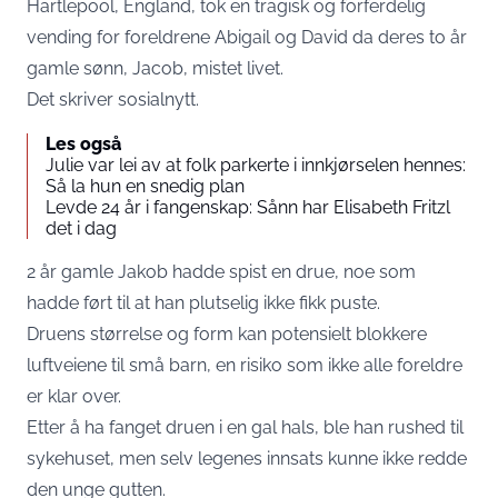
Hartlepool, England, tok en tragisk og forferdelig
vending for foreldrene Abigail og David da deres to år
gamle sønn, Jacob, mistet livet.
Det skriver
sosialnytt
.
Les også
Julie var lei av at folk parkerte i innkjørselen hennes:
Så la hun en snedig plan
Levde 24 år i fangenskap: Sånn har Elisabeth Fritzl
det i dag
2 år gamle Jakob hadde spist en drue, noe som
hadde ført til at han plutselig ikke fikk puste.
Druens størrelse og form kan potensielt blokkere
luftveiene til små barn, en risiko som ikke alle foreldre
er klar over.
Etter å ha fanget druen i en gal hals, ble han rushed til
sykehuset, men selv legenes innsats kunne ikke redde
den unge gutten.