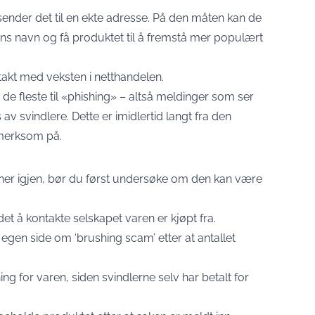
sender det til en ekte adresse. På den måten kan de
ens navn og få produktet til å fremstå mer populært
 takt med veksten i netthandelen.
 de fleste til «phishing» – altså meldinger som ser
v svindlere. Dette er imidlertid langt fra den
merksom på.
nner igjen, bør du først undersøke om den kan være
det å kontakte selskapet varen er kjøpt fra.
egen side om ‘brushing scam’ etter at antallet
ning for varen, siden svindlerne selv har betalt for