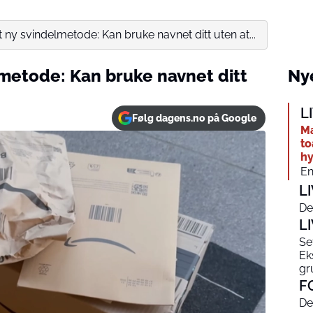
ny svindelmetode: Kan bruke navnet ditt uten at...
metode: Kan bruke navnet ditt
Nye
L
Følg dagens.no på Google
Ma
to
hy
En
L
De
L
Se
Ek
gr
F
De