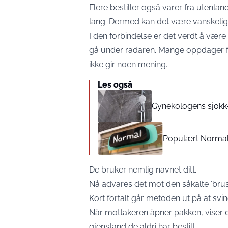
Flere bestiller også varer fra utenlan
lang. Dermed kan det være vanskelig 
I den forbindelse er det verdt å vær
gå under radaren. Mange oppdager f
ikke gir noen mening.
Les også
Gynekologens sjokk-
Populært Normal-
De bruker nemlig navnet ditt.
Nå advares det mot den såkalte ‘brus
Kort fortalt går metoden ut på at svind
Når mottakeren åpner pakken, viser de
gjenstand de aldri har bestilt.