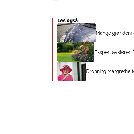
Les også
Mange gjør denne 
Ekspert avslører: 
Dronning Margrethe fo