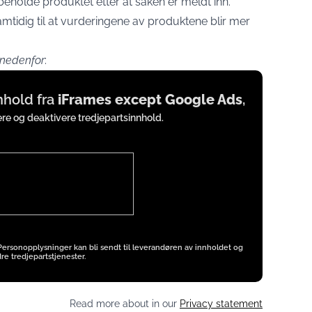
eholde produktet etter at saken er meldt inn.
mtidig til at vurderingene av produktene blir mer
 nedenfor
:
nnhold fra
iFrames except Google Ads
,
vere og deaktivere tredjepartsinnhold.
 Personopplysninger kan bli sendt til leverandøren av innholdet og
re tredjepartstjenester.
Read more about in our
Privacy statement