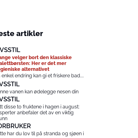
ste artikler
IVSSTIL
nge velger bort den klassiske
alettbørsten: Her er det mer
gieniske alternativet
 enkel endring kan gi et friskere bad....
IVSSTIL
nne vanen kan ødelegge nesen din
IVSSTIL
tt disse to fruktene i hagen i august:
sperter anbefaler det av en viktig
unn
ORBRUKER
tte har du lov til på stranda og sjøen i