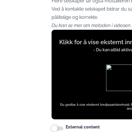
Flere selskaper lar også mottakeren b
Ved å kontakte selskapet bidrar du sa
pålitelige og korrekte.
Du kan se mer om metoden i videoen
Display
Klikk for å vise eksternt i
content
from
- Du kan alltid akti
iFrames
except
Google
Ads
Du godtar å vise eksternt tredjepartsinnhold.
and
External content