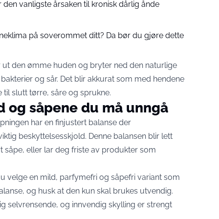
 den vanligste årsaken til kronisk dårlig ånde
nneklima på soverommet ditt? Da bør du gjøre dette
 ut den ømme huden og bryter ned den naturlige
bakterier og sår. Det blir akkurat som med hendene
e til slutt tørre, såre og sprukne.
ld og såpene du må unngå
ningen har en finjustert balanse der
ktig beskyttelsesskjold. Denne balansen blir lett
t såpe, eller lar deg friste av produkter som
u velge en mild, parfymefri og såpefri variant som
alanse, og husk at den kun skal brukes utvendig.
ig selvrensende, og innvendig skylling er strengt