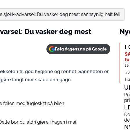
sjokk-advarsel: Du vasker deg mest sannsynlig helt feil
varsel: Du vasker deg mest
Nye
F
Følg dagens.no på Google
SA
fo
Us
nøkkelen til god hygiene og renhet. Sannheten er
av
n gjøre langt mer skade enn gagn.
Lø
U
Pr
pr
feilen med fugleskitt på bilen
L
De
de
Dette bør du aldri gjøre i hagen i mai
N