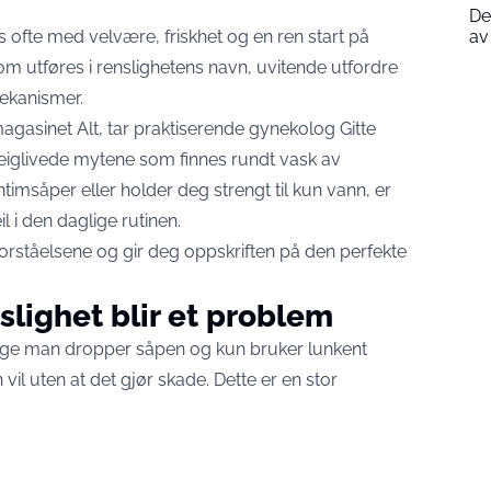
De
 ofte med velvære, friskhet og en ren start på
av
om utføres i renslighetens navn, uvitende utfordre
mekanismer.
 magasinet
Alt
, tar praktiserende gynekolog Gitte
iglivede mytene som finnes rundt vask av
ntimsåper eller holder deg strengt til kun vann, er
il i den daglige rutinen.
orståelsene og gir deg oppskriften på den perfekte
slighet blir et problem
nge man dropper såpen og kun bruker lunkent
il uten at det gjør skade. Dette er en stor