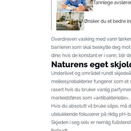
Tannlege avslører
Ønsker du et bedre i
Overdreven vasking med vann tørker
barrieren som skal beskytte deg mot 
dine; hvis de konstant er i vann, blir d
Naturens eget skjo
Underlivet og området rundt skjedeåp
melkesyrebakterier fungerer som et vi
rasert hvis du bruker vanlig parfymer
markedsføres som «antibakterielle».
Hvis du absolutt vil bruke såpe, må d
utelukkende fokuserer på riktig pH-b
Skjeden i seg selv er nemlig fullstend
forbudt.