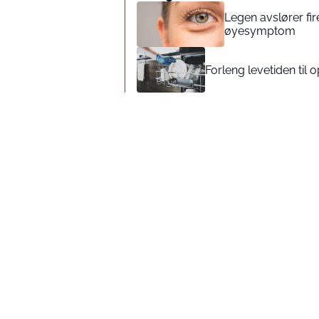
Legen avslører fir
øyesymptom
Forleng levetiden til