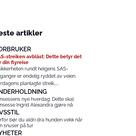
ste artikler
ORBRUKER
S-streiken avblåst: Dette betyr det
r din flyreise
ikkerheten rundt helgens SAS-
ganger er endelig ryddet av veien.
rdagens planlagte streik…...
NDERHOLDNING
insessens nye hverdag: Dette skal
insesse Ingrid Alexandra gjøre nå
IVSSTIL
rfor bør du aldri dra hunden vekk når
n snuser på tur
YHETER