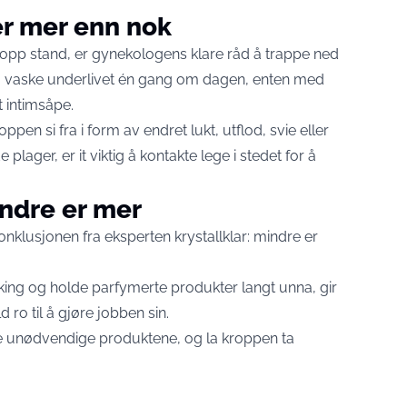
r mer enn nok
-topp stand, er gynekologens klare råd å trappe ned
 å vaske underlivet én gang om dagen, enten med
 intimsåpe.
oppen si fra i form av endret lukt, utflod, svie eller
lager, er it viktig å kontakte lege i stedet for å
indre er mer
onklusjonen fra eksperten krystallklar: mindre er
ing og holde parfymerte produkter langt unna, gir
 ro til å gjøre jobben sin.
de unødvendige produktene, og la kroppen ta