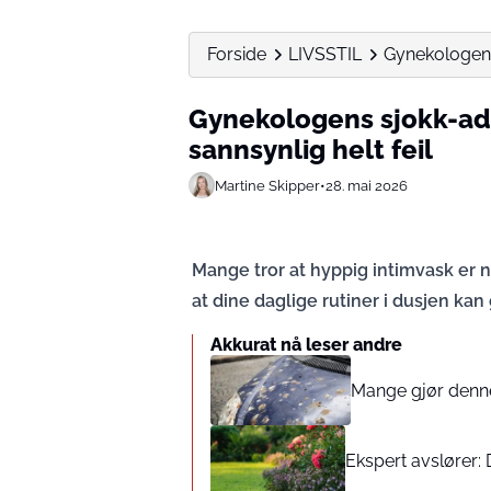
Forside
LIVSSTIL
Gynekologens 
Gynekologens sjokk-ad
sannsynlig helt feil
Martine Skipper
•
28. mai 2026
Mange tror at hyppig intimvask er 
at dine daglige rutiner i dusjen ka
Akkurat nå leser andre
Mange gjør denne 
Ekspert avslører: 