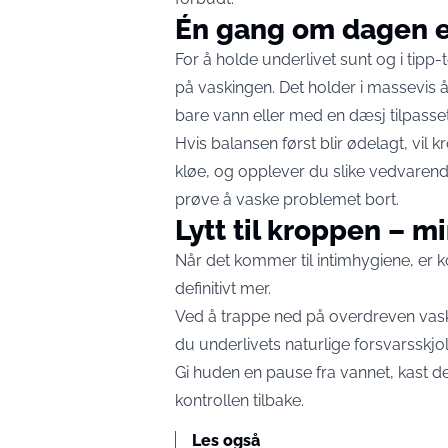
Én gang om dagen e
For å holde underlivet sunt og i tipp
på vaskingen. Det holder i massevis
bare vann eller med en dæsj tilpasset
Hvis balansen først blir ødelagt, vil kr
kløe, og opplever du slike vedvarende p
prøve å vaske problemet bort.
Lytt til kroppen – m
Når det kommer til intimhygiene, er k
definitivt mer.
Ved å trappe ned på overdreven vask
du underlivets naturlige forsvarsskjold
Gi huden en pause fra vannet, kast 
kontrollen tilbake.
Les også