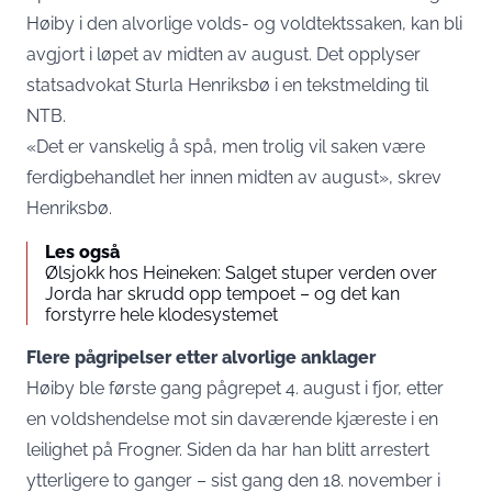
Høiby i den alvorlige volds- og voldtektssaken, kan bli
avgjort i løpet av midten av august. Det opplyser
statsadvokat Sturla Henriksbø i en tekstmelding til
NTB.
«Det er vanskelig å spå, men trolig vil saken være
ferdigbehandlet her innen midten av august», skrev
Henriksbø.
Les også
Ølsjokk hos Heineken: Salget stuper verden over
Jorda har skrudd opp tempoet – og det kan
forstyrre hele klodesystemet
Flere pågripelser etter alvorlige anklager
Høiby ble første gang pågrepet 4. august i fjor, etter
en voldshendelse mot sin daværende kjæreste i en
leilighet på Frogner. Siden da har han blitt arrestert
ytterligere to ganger – sist gang den 18. november i